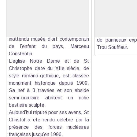
d'Albion
Proposée par l
En déambulant dans les ruelles de ce
Christol d'Albion, 
Voir l'image en plein écran
village non fortifié, vous apercevrez
permet de déco
les vestiges du château du XIIIe
souterrain et ses p
siècle, une tour-beffroi de 1792 et un
étapes. Le circui
inattendu musée d’art contemporain
de panneaux expl
de l’enfant du pays, Marceau
Trou Souffleur.
Constantin.
L'église Notre Dame et de St
Christophe date du XIIe siècle, de
style romano-gothique, est classée
monument historique depuis 1909.
Sa nef à 3 travées et son abside
semi-circulaire abritent un riche
bestiaire sculpté.
Aujourd’hui réputé pour ses avens, St
Christol a été rendu célèbre par la
présence des forces nucléaires
françaises jusqu’en 1996.