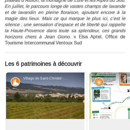
plateau d’Albion, la montagne de Lure et les Alpes du Sud.
En juillet, le parcours longe de vastes champs de lavande
et de lavandin en pleine floraison, ajoutant encore à la
magie des lieux. Mais ce qui marque le plus ici, c’est le
silence : une sensation d’espace et de liberté qui rappelle
la Haute-Provence dans toute sa splendeur, ces grands
horizons chers à Jean Giono.
» Elsa Aptel, Office de
Tourisme Intercommunal Ventoux Sud
Les 6 patrimoines à découvrir
Village de Saint-Christol - ©A. Hocquel - VPA
©A
Patrimoine et histoire
Géologie
Histoire du village de Saint-Christol
Balade karstique