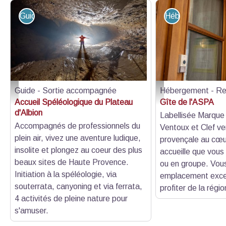
Guide - Sortie accompagnée
Hébergement - R
Guide - Sortie accompagnée
Hébergement - Re
ASPA
Amandine Naulin © Offi
Accueil Spéléologique du Plateau
Gîte de l'ASPA
d'Albion
Labellisée Marque
Accompagnés de professionnels du
Ventoux et Clef ve
plein air, vivez une aventure ludique,
provençale au cœur
insolite et plongez au coeur des plus
accueille que vous
beaux sites de Haute Provence.
ou en groupe. Vou
Initiation à la spéléologie, via
emplacement exce
souterrata, canyoning et via ferrata,
profiter de la régio
4 activités de pleine nature pour
s'amuser.