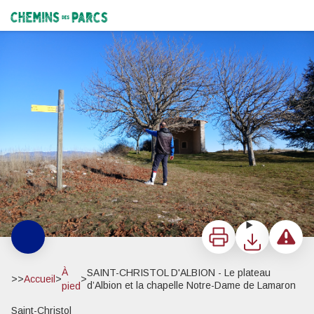
SAINT-CHRISTOL D'ALBION - Le plateau d’Albion et la chapelle Notre-Dame de Lamaron
©Elsa Aptel
Chemins des Parcs
Imprimer
Télécharger
Signaler 
À
SAINT-CHRISTOL D'ALBION - Le plateau
>>
Accueil
>
>
d’Albion et la chapelle Notre-Dame de Lamaron
pied
Saint-Christol