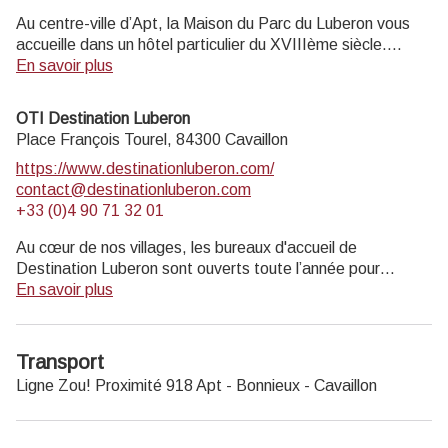
Au centre-ville d’Apt, la Maison du Parc du Luberon vous
accueille dans un hôtel particulier du XVIIIème siècle.
Informations touristiques et vente de livres, cartes,
En savoir plus
topoguides.
Exposition permanente visite gratuite.
OTI Destination Luberon
Musée de géologie entrée payante (4 € ; 2€ réduit ; gratuit
Place François Tourel,
84300
Cavaillon
moins de 18 ans, scolaires, enseignants).
https://www.destinationluberon.com/
contact@destinationluberon.com
Ouvert au public lundi, mardi, jeudi 14h-17h30, et mercredi
+33 (0)4 90 71 32 01
9h-12h30 et 14h-17h30 (hors jours fériés).
Au cœur de nos villages, les bureaux d'accueil de
Destination Luberon sont ouverts toute l’année pour
répondre à toutes vos questions.
En savoir plus
Horaires d’ouverture :
Transport
CAVAILLON
Ligne Zou! Proximité
918 Apt - Bonnieux - Cavaillon
Du 1er avril au 30 septembre : du lundi au samedi et jours
fériés : 9h -12h30 / 14h30-18h.
Du 1er octobre au 31 mars : du lundi au vendredi et jours