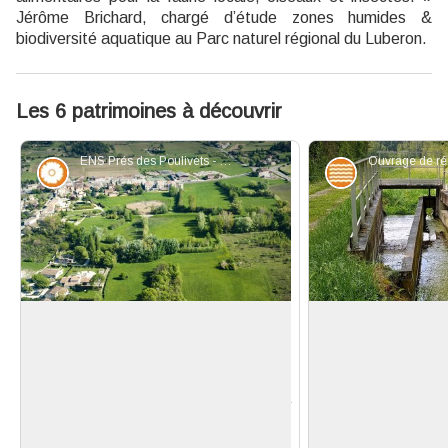
Jérôme Brichard, chargé d’étude zones humides &
biodiversité aquatique au Parc naturel régional du Luberon.
Les 6 patrimoines à découvrir
ENS Prés des Poulivets - ©Jérome Brichard - PNR Luberon
Flore
Eaux et riviè
ENS des Prés des Poulivets
L'éponge naturell
L'espace naturel sensible (ENS) est
Lors de fortes p
composé de prairies humides rares
descend du bassin
Voir l'image en plein écran
et riches en flore, entretenues par la
Luberon peut 
fauche et le pâturage. Boisements,
inondations dans l
roselières et bassins d'orage
Pour y faire fa