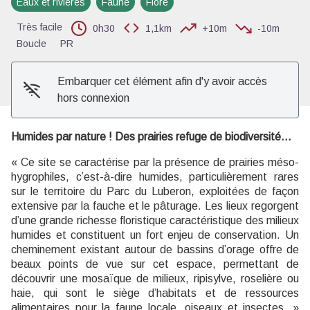
Eaux et rivières
Faune
Flore
Voir l'image en plein écran
Très facile
0h30
1,1km
+10m
-10m
Boucle
PR
Embarquer cet élément afin d'y avoir accès
hors connexion
Humides par nature ! Des prairies refuge de biodiversité...
« Ce site se caractérise par la présence de prairies méso-
hygrophiles, c’est-à-dire humides, particulièrement rares
sur le territoire du Parc du Luberon, exploitées de façon
extensive par la fauche et le pâturage. Les lieux regorgent
d’une grande richesse floristique caractéristique des milieux
humides et constituent un fort enjeu de conservation. Un
cheminement existant autour de bassins d’orage offre de
beaux points de vue sur cet espace, permettant de
découvrir une mosaïque de milieux, ripisylve, roselière ou
haie, qui sont le siège d’habitats et de ressources
alimentaires pour la faune locale, oiseaux et insectes. »