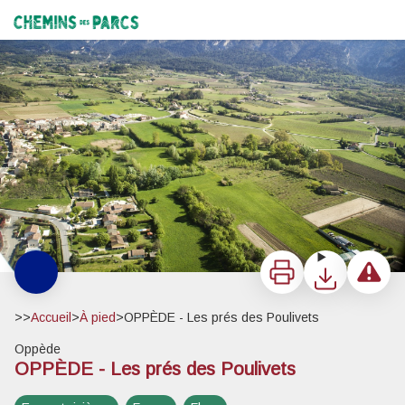
OPPÈDE - Les prés des Poulivets
Les prés des Poulivets et Petit Luberon au loin - ©Jérome Brichard - PNR Luberon
Chemins des Parcs
Imprimer
Télécharger
Signaler 
>>
Accueil
>
À pied
>
OPPÈDE - Les prés des Poulivets
Oppède
OPPÈDE - Les prés des Poulivets