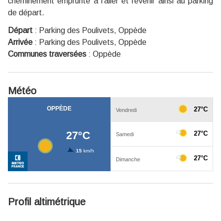
cheminement emprunté à l'aller et revenir ainsi au parking
de départ.
Départ
:
Parking des Poulivets, Oppède
Arrivée
:
Parking des Poulivets, Oppède
Communes traversées
:
Oppède
Météo
Profil altimétrique