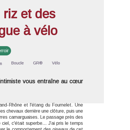
riz et des
ue à vélo
'image en plein écran
rroir
Boucle
GR®
Vélo
m
intimiste vous entraîne au cœur
Grand-Rhône et l'étang du Fournelet. Une
 des chevaux derrière une clôture, puis une
terres camarguaises. Le passage près des
e ciel, c'était superbe... J’ai pris le temps
rver le comportement des oiseaux de cet