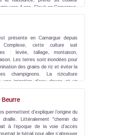
c-gris vers 4 ans. Elevé en Camargue,
vail pour l’élevage des taureaux. Les
 pour préserver sa race.
e est présente en Camargue depuis
e. Complexe, cette culture suit
pes : levée, tallage, montaison,
raison. Les terres sont inondées pour
mination des grains de riz et éviter la
 des champignons. La riziculture
 une irrigation d’eau douce et un
plus salées. D’énormes quantités d’eau
par an) sont nécessaires.
u Beurre
 permettent d’expliquer l’origine du
draille. Littéralement "chemin du
girait à l’époque de la voie d’accès
pruntait le bétail pour aller s’abreuver