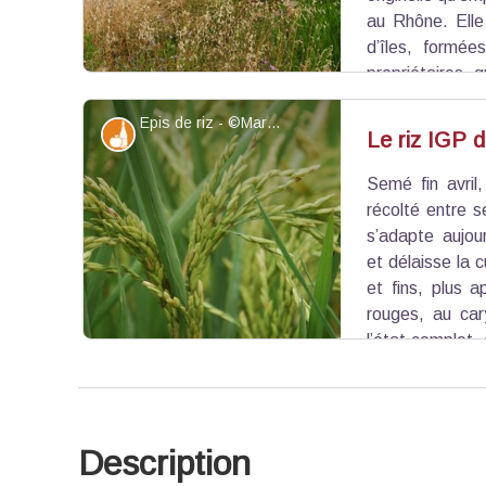
au Rhône. Elle
d’îles, formé
propriétaires 
voyageurs en échange d’un peu de beurre. Les p
Epis de riz - ©Marjorie Mercier - PNR Camargue
leurs charges en objets et/ou aliments.
Produits du terroir
Le riz IGP 
Semé fin avril
Voir l'image en plein écran
récolté entre 
s’adapte aujou
et délaisse la c
et fins, plus a
rouges, au car
l’état complet,
Camargue a obtenu un signe de qualité européen 
(IGP), reconnaissance du savoir-faire des produc
Description
Voir l'image en plein écran