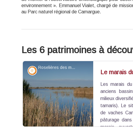
environnement ». Emmanuel Vialet, chargé de mission
au Parc naturel régional de Camargue.
Les 6 patrimoines à découv
Roselières des marais du Verdier - ©Tour du Valat
Flore
Le marais d
Les marais du 
anciens bassin
milieux diversif
tamaris). Le s
de vaches Cam
pâturage dans 
marais ouver