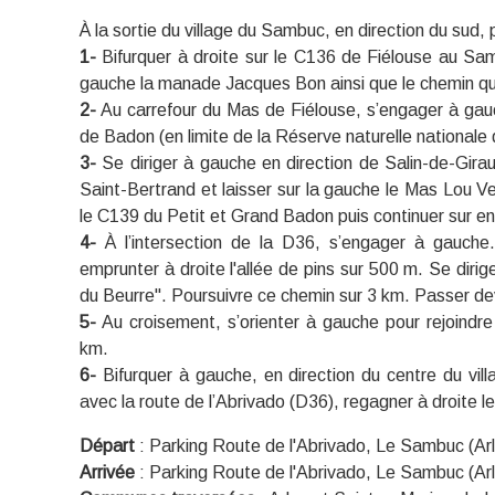
À la sortie du village du Sambuc, en direction du sud, 
1-
Bifurquer à droite sur le C136 de Fiélouse au Sam
gauche la manade Jacques Bon ainsi que le chemin qui
2-
Au carrefour du Mas de Fiélouse, s’engager à gauc
de Badon (en limite de la Réserve naturelle national
3-
Se diriger à gauche en direction de Salin-de-Gira
Saint-Bertrand et laisser sur la gauche le Mas Lou V
le C139 du Petit et Grand Badon puis continuer sur en
4-
À l’intersection de la D36, s’engager à gauch
emprunter à droite l'allée de pins sur 500 m. Se dirige
du Beurre". Poursuivre ce chemin sur 3 km. Passer de
5-
Au croisement, s’orienter à gauche pour rejoindre
km.
6-
Bifurquer à gauche, en direction du centre du vil
avec la route de l’Abrivado (D36), regagner à droite le
Départ
:
Parking Route de l'Abrivado, Le Sambuc (Ar
Arrivée
:
Parking Route de l'Abrivado, Le Sambuc (Ar