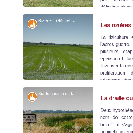
définitive blan
il est le compagnon du gardian et l’outil de tra
Rizière - ©Muriel Cervilla - PNR Camargue
critères d’élevage et de reproduction sont stricts
Produits du terroir
Les rizières
La rizicultur
Voir l'image en plein écran
l’après-guerr
plusieurs éta
épiaison et flo
favoriser la ger
prolifération
nécessite donc
drainage important pour valoriser les terres les 
Sur le chemin de la draille du Beurre - ©Chloé Scannapiéco - PNR Camargue
entre les deux bras du Rhône (400 millions de m³ 
Patrimoine et histoire
La draille d
Deux hypothèses
Voir l'image en plein écran
nom de cette 
boire", il s’a
originelle qu’em