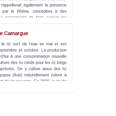
 rappellerait également la présence
es par le Rhône, concédées à des
qui acceptaient de faire passer les
aysans payaient aux consuls d’Arles
de Camargue
, le riz sort de l’eau en mai et est
septembre et octobre. La production
rd’hui à une consommation nouvelle
ulture des riz ronds pour les riz longs
ppréciés. On y cultive aussi des riz
yopse (fruit) naturellement coloré à
 et du riz sauvage. En 2000, le riz de
: l’Indication Géographique Protégée
teurs.