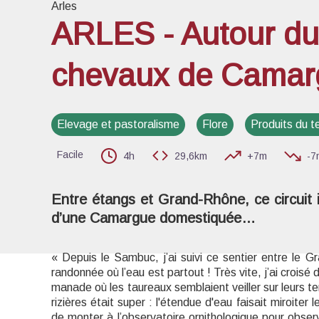
Arles
ARLES - Autour du 
chevaux de Camarg
Voir l
Elevage et pastoralisme
Flore
Produits du te
Facile
4h
29,6km
+7m
-7
Entre étangs et Grand-Rhône, ce circuit 
d’une Camargue domestiquée…
« Depuis le Sambuc, j’ai suivi ce sentier entre le 
randonnée où l’eau est partout ! Très vite, j’ai croisé
manade où les taureaux semblaient veiller sur leurs 
rizières était super : l'étendue d'eau faisait miroiter l
de monter à l’observatoire ornithologique pour obse