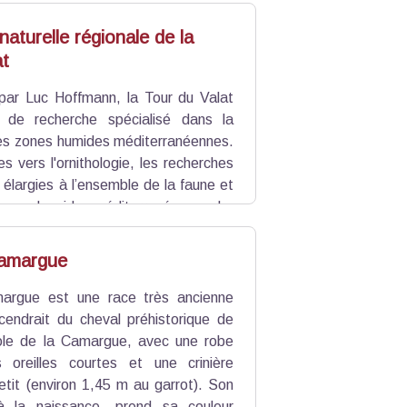
n réel intérêt ornithologique. En libre
tion.
aturelle régionale de la
at
ar Luc Hoffmann, la Tour du Valat
 de recherche spécialisé dans la
es zones humides méditerranéennes.
s vers l'ornithologie, les recherches
 élargies à l’ensemble de la faune et
s zones humides méditerranéennes. Le
e et s’étend sur 1845 ha. On y trouve
 Camargue, plus de 600 espèces de
Camargue
argue est une race très ancienne
cendrait du cheval préhistorique de
ole de la Camargue, avec une robe
s oreilles courtes et une crinière
 petit (environ 1,45 m au garrot). Son
à la naissance, prend sa couleur