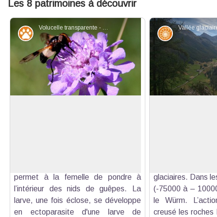
Les 8 patrimoines à découvrir
Volucelle transparente - ©Benjamin Musella - PNR Queyras
Faune
Géologie
Volucelle transparente
Vallée glaciaire du
Cette Syphidae mesure entre 15 et
De temps en t
16 mm. Elle affectionne les zones
s’éclaircie pour n
Voir l'image en plein écran
boisées et les lisières d’étang. Les
aérienne sur la v
hormones qu’elle développe
dites en U ou 
trompent les guêpes. Ce stratagème
formées duran
permet à la femelle de pondre à
glaciaires. Dans le
l’intérieur des nids de guêpes. La
(-75000 à – 10000
larve, une fois éclose, se développe
le Würm. L’actio
en ectoparasite d'une larve de
creusé les roches 