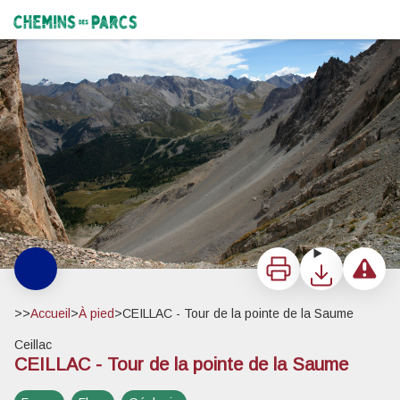
CEILLAC - Tour de la pointe de la Saume
Depuis le pas du curé - Benjamin Musella - PNR Queyras
Chemins des Parcs
Imprimer
Télécharger
Signaler 
>>
Accueil
>
À pied
>
CEILLAC - Tour de la pointe de la Saume
Ceillac
CEILLAC - Tour de la pointe de la Saume