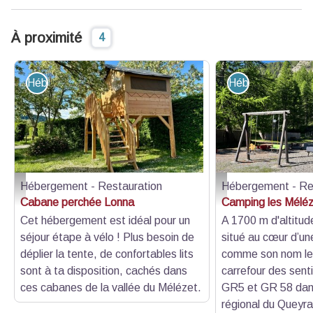
À proximité
4
Hébergement - Restauration
Hébergement - R
Hébergement - Restauration
Hébergement - Re
photo - Camping les mélèzes
photo - Camping les mé
Cabane perchée Lonna
Camping les Mélé
Cet hébergement est idéal pour un
A 1700 m d'altitud
séjour étape à vélo ! Plus besoin de
situé au cœur d’un
déplier la tente, de confortables lits
comme son nom le 
sont à ta disposition, cachés dans
carrefour des sent
ces cabanes de la vallée du Mélézet.
GR5 et GR 58 dans
régional du Queyras,