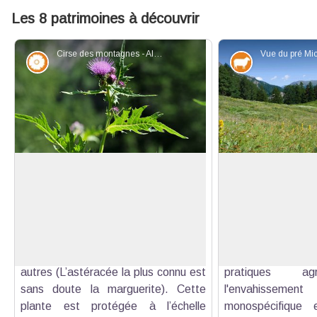
Les 8 patrimoines à découvrir
Cirse des montagnes - Alain Bloc - PNR Queyras
Flore
Elevage et p
Cirse des montagnes
Le Pré-Michel
Ce grand Cirse se rencontre à l’étage
Ancienne pra
subalpin. Comme toutes les
emblématique de l
Voir l'image en plein écran
astéracées, sa particularité est
Nationale de Ris
d’être composée d’une multitude de
accueillant une
petites fleurs serrées les unes aux
floristique et fau
autres (L’astéracée la plus connu est
pratiques agr
sans doute la marguerite). Cette
l'envahissem
plante est protégée à l’échelle
monospécifique 