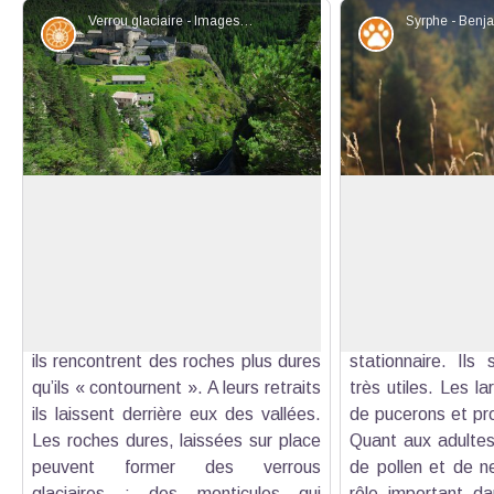
Verrou glaciaire - Images et Rêves
Géologie
Faune
Verrou glaciaire
Syrphes
Depuis le début du quaternaire (2.58
Souvent confondus
millions d’années) les périodes
les syrphes sont 
Voir l'image en plein écran
glaciaires façonnent les paysages.
paire d’ailes). Ils 
En phase de progression, les glaciers
d’avoir des change
avancent et creusent le sol. Parfois
vifs et de pr
ils rencontrent des roches plus dures
stationnaire. Ils 
qu’ils « contournent ». A leurs retraits
très utiles. Les la
ils laissent derrière eux des vallées.
de pucerons et pro
Les roches dures, laissées sur place
Quant aux adultes,
peuvent former des verrous
de pollen et de ne
glaciaires : des monticules qui
rôle important dan