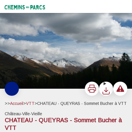
CHATEAU - QUEYRAS - Sommet Bucher à VTT
Depuis le coldes prés de fromage - Benjamin Musella - PNR Queyras
Chemins des Parcs
Imprimer
Télécharger
Signaler 
>>
Accueil
>
VTT
>
CHATEAU - QUEYRAS - Sommet Bucher à VTT
Château-Ville-Vieille
CHATEAU - QUEYRAS - Sommet Bucher à
VTT