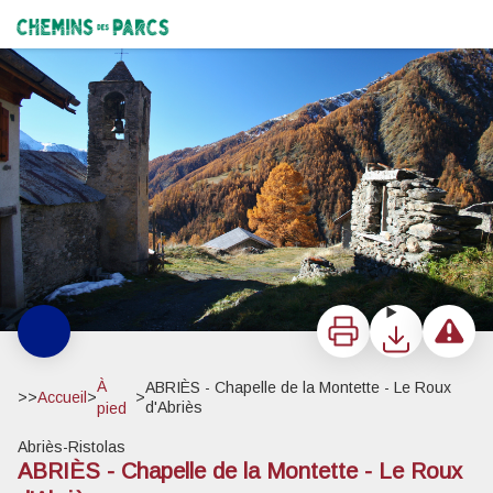
ABRIÈS - Chapelle de la Montette - Le Roux d'Abriès
Hameau de Pra Roubaud - Benjamin Musella - PNR Queyras
Chemins des Parcs
Imprimer
Télécharger
Signaler 
À
ABRIÈS - Chapelle de la Montette - Le Roux
>>
Accueil
>
>
d'Abriès
pied
Abriès-Ristolas
ABRIÈS - Chapelle de la Montette - Le Roux