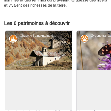
hommes et des femmes qui bravaient la rudesse des hivers
et vivaient des richesses de la terre.
Les 6 patrimoines à découvrir
Chapelle Saint Antoine de Padou - Benjamin Musella - PNR Queyras
Patrimoine et histoire
Faune
Chapelle Saint Antoine de Padoue
Zygènes par millie
Construction de l’église ou à celle du
Petits papillons c
bénitier ? La bâtisse fût restaurée en
de noir, les Zy
Voir l'image en plein écran
1898 par une famille du Roux. Quant
profitent de la 
au saint qu’elle abrite, Saint Antoine
floraison des pelou
de Padoue, il était un moine
butiner le nectar