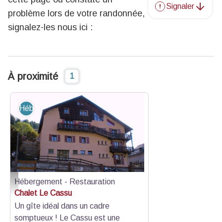
Signaler
problème lors de votre randonnée,
signalez-les nous ici :
À proximité
1
Hébergement - Restauration
Hébergement - Restauration
Le Chalet au Roux d'Abriès
Chalet Le Cassu
Un gîte idéal dans un cadre
somptueux ! Le Cassu est une