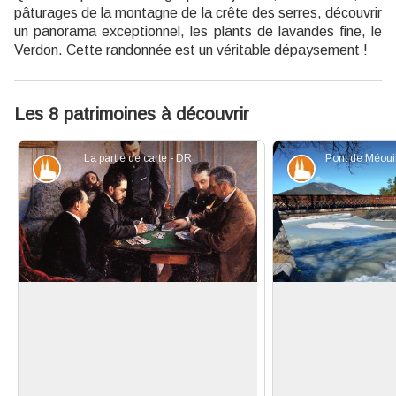
pâturages de la montagne de la crête des serres, découvrir
un panorama exceptionnel, les plants de lavandes fine, le
Verdon. Cette randonnée est un véritable dépaysement !
Les 8 patrimoines à découvrir
La partie de carte - DR
Patrimoine et histoire
Patrimoine et
La passion du jeu
Un pont trop loin
Pont en structure 
Les habitants de la Provence entière
l’ouvrage rappelons
sont réputés pour aimer jouer aux
Voir l'image en plein écran
ferronnerie des r
cartes et aux boules. Ce fut une
exécutée à Saint A
passion pour la plupart, comme en