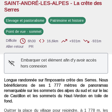
SAINT-ANDRÉ-LES-ALPES - La crête des
Serres
Voir l'image en plein écran
Elevage et pastoralisme
Patrimoine et histoire
Point de vue - sommet
Difficile
6h30
16,6km
+931m
-931m
Aller-retour
PR
Embarquer cet élément afin d'y avoir accès
hors connexion
Longue randonnée sur l'imposante crête des Serres. Nous
bénéficierons de ses 1 777 mètres de panoramas
remarquable sur les sommets des alpes du sud et sur le lac
de Castillon et les sommets du Haut-Verdon en toile de
fond.
Quitter la place du village pour rejoindre, à 1 778 m, les