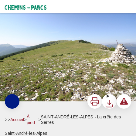
SAINT-ANDRÉ-LES-ALPES - La crête des Serres
La crête des Serres - Christian Peuget
Chemins des Parcs
Imprimer
Télécharger
Signaler 
À
SAINT-ANDRÉ-LES-ALPES - La crête des
>>
Accueil
>
>
Serres
pied
Saint-André-les-Alpes