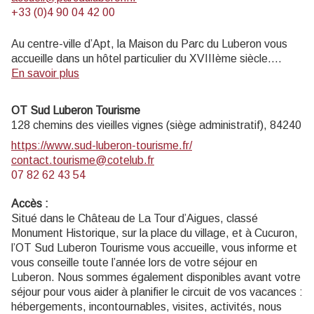
+33 (0)4 90 04 42 00
Au centre-ville d’Apt, la Maison du Parc du Luberon vous
accueille dans un hôtel particulier du XVIIIème siècle.
Informations touristiques et vente de livres, cartes,
En savoir plus
topoguides.
Exposition permanente visite gratuite.
OT Sud Luberon Tourisme
Musée de géologie entrée payante (4 € ; 2€ réduit ; gratuit
128 chemins des vieilles vignes (siège administratif),
84240
L
moins de 18 ans, scolaires, enseignants).
https://www.sud-luberon-tourisme.fr/
contact.tourisme@cotelub.fr
Ouvert au public lundi, mardi, jeudi 14h-17h30, et mercredi
07 82 62 43 54
9h-12h30 et 14h-17h30 (hors jours fériés).
Accès
:
Situé dans le Château de La Tour d’Aigues, classé
Monument Historique, sur la place du village, et à Cucuron,
l’OT Sud Luberon Tourisme vous accueille, vous informe et
vous conseille toute l’année lors de votre séjour en
Luberon. Nous sommes également disponibles avant votre
séjour pour vous aider à planifier le circuit de vos vacances :
hébergements, incontournables, visites, activités, nous