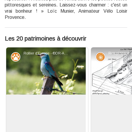
pittoresques et sereines. Laissez-vous charmer : c'est un
vrai bonheur ! » Loïc Munier, Animateur Vélo Loisir
Provence.
Les 20 patrimoines à découvrir
Rollier d'Europe - ©DR-A. Rocha France
Faune
Géologie
Rollier d’Europe, oiseau bleu
Pié Mont et Paléo
Facile à repérer grâce à sa couleur
Entre Pertuis et
bleue intense, vous pourrez
vous pouvez aperc
Voir l'image en plein écran
l’apercevoir posé sur les fils et
endroits une accum
poteaux électriques. Le Rollier
morceaux de roc