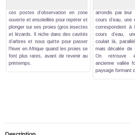
d’Europe (Coracias garrulus) aime
montagnes et l
ces postes d’observation en zone
arrondis par leur
ouverte et ensoleillée pour repérer et
cours d’eau, une r
plonger sur ses proies (gros insectes
correspondent à l
et lézards. Il niche dans des cavités
cours d’eau, un
d’arbres et nous quitte pour passer
coulait là, parallè
l’hiver en Afrique quand les proies se
mais décalée de 3
font plus rares, avant de revenir au
On retrouve é
printemps.
ancienne vallée fo
paysage formant de
Description