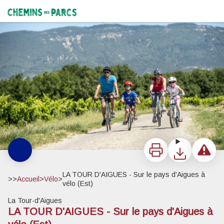
LA TOUR D'AIGUES - Sur le pays d'Aigues à vélo (Est)
Damien Rosso - Drozphoto
Chemins des Parcs
Imprimer
Télécharger
Signaler 
LA TOUR D'AIGUES - Sur le pays d'Aigues à
>>
Accueil
>
Vélo
>
vélo (Est)
La Tour-d'Aigues
LA TOUR D'AIGUES - Sur le pays d'Aigues à