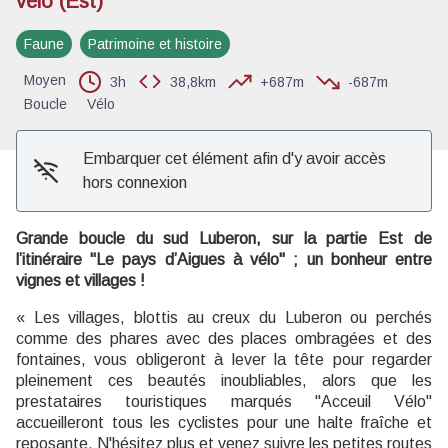
vélo (Est)
Voir l'image en plein écran
Faune
Patrimoine et histoire
Moyen
3h
38,8km
+687m
-687m
Boucle
Vélo
Embarquer cet élément afin d'y avoir accès
hors connexion
Grande boucle du sud Luberon, sur la partie Est de
l’itinéraire "Le pays d’Aigues à vélo" ; un bonheur entre
vignes et villages !
« Les villages, blottis au creux du Luberon ou perchés
comme des phares avec des places ombragées et des
fontaines, vous obligeront à lever la tête pour regarder
pleinement ces beautés inoubliables, alors que les
prestataires touristiques marqués "Acceuil Vélo"
accueilleront tous les cyclistes pour une halte fraîche et
reposante. N'hésitez plus et venez suivre les petites routes