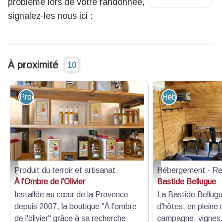
problème lors de votre randonnée,
signalez-les nous ici :
À proximité
10
Produit du terroir et artisanat
Hébergement - R
Produit du terroir et artisanat
Hébergement - Re
Boutique / dégustation d'huiles d'olives - Luberon Sud Tourisme
notre insolite le chalet
À l'Ombre de l'Olivier
Bastide Bellugue
Installée au cœur de la Provence
La Bastide Bellug
depuis 2007, la boutique "À l'ombre
d'hôtes, en pleine 
de l'olivier" grâce à sa recherche
campagne, vignes, 