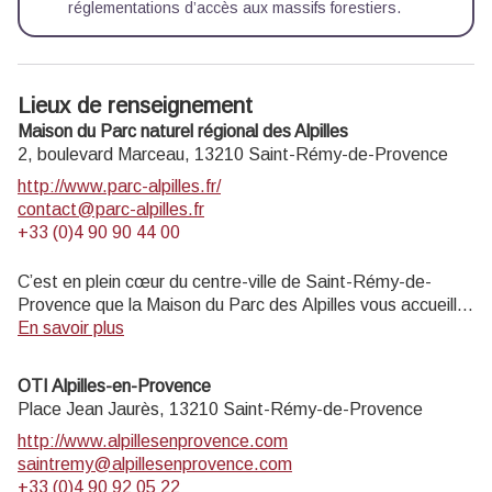
réglementations d’accès aux massifs forestiers.
Lieux de renseignement
Maison du Parc naturel régional des Alpilles
2, boulevard Marceau,
13210
Saint-Rémy-de-Provence
http://www.parc-alpilles.fr/
contact@parc-alpilles.fr
+33 (0)4 90 90 44 00
C’est en plein cœur du centre-ville de Saint-Rémy-de-
Provence que la Maison du Parc des Alpilles vous accueille
dans ses locaux entièrement rénovés. Ce nouveau lieu
En savoir plus
vivant est multi-fonctions : il héberge l’équipe d’ingénierie
du Parc mais dispose également d’un espace d’accueil du
OTI Alpilles-en-Provence
public, de salles d’exposition. Véritable centre de
Place Jean Jaurès,
13210
Saint-Rémy-de-Provence
ressources des patrimoines du Parc, il a pour ambition de
http://www.alpillesenprovence.com
faire rayonner les habitants, les visiteurs et les touristes sur
saintremy@alpillesenprovence.com
l’ensemble des 16 communes du Parc.
+33 (0)4 90 92 05 22