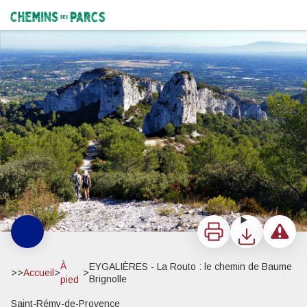
EYGALIÈRES - La Routo : le chemin de Baume Brignolle
A pied, sur la Routo de Baume Brignolle - ©PNR Alpilles
Chemins des Parcs
Imprimer
Télécharger
Signaler 
À
EYGALIÈRES - La Routo : le chemin de Baume
>>
Accueil
>
>
Brignolle
pied
Saint-Rémy-de-Provence