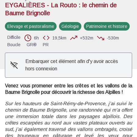
EYGALIÈRES - La Routo : le chemin de
Baume Brignolle
Voir l'image en plein écran
Elevage et pastoralisme
Géologie
Patrimoine et histoire
Difficile
6h
19,5km
+532m
-530m
Boucle
GR®
PR
Embarquer cet élément afin d'y avoir accès
hors connexion
Venez vous promener entre les crêtes et les vallons de la
Baume Brignolle pour découvrir la richesse des Alpilles !
Sur les hauteurs de Saint-Rémy-de-Provence, j’ai suivi le
chemin de Baume Brignolle, une randonnée qui m’a offert
une immersion totale dans les paysages alpillois. Des
crêtes escarpées au nord aux vastes plateaux ouverts au
sud, j’ai également traversé des vallons ombragés, croisé
des troupeaux en pâturage et levé les yeux pour