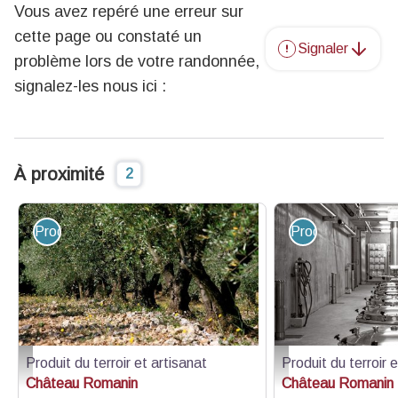
Vous avez repéré une erreur sur
cette page ou constaté un
Signaler
problème lors de votre randonnée,
signalez-les nous ici :
À proximité
2
Produit du terroir et artisanat
Produit du terroir
Produit du terroir et artisanat
Produit du terroir 
Moulinier Chateau Romanin à Saint-Rémy-de-Provence - Château Romanin
Vignoble Chateau Roma
Château Romanin
Château Romanin