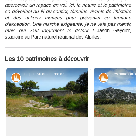
apercevoir un rapace en vol. Ici, la nature et le patrimoine
se dévoilent au fil du sentier, témoins vivants de l’histoire
et des actions menées pour préserver ce territoire
d'exception. Une marche exigeante, je ne vais pas mentir,
mais qui vaut largement le détour !
Jason Gaydier,
stagiaire au Parc naturel régional des Alpilles.
Les 10 patrimoines à découvrir
Le pont vu du gaudre de Romanin - ©Jason Gaydier - PNR Alpilles
Patrimoine et histoire
Patrimoine et
Pont dit Romain
Château de Roma
Le pont dit Romain ne date pas de
Le château de Rom