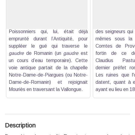
l’Antiquité mais bien du Moyen Age.
pied des crêtes. Ce
Voir l'image en plein écran
Sa dénomination reste encore
désormais en r
aujourd’hui un mystère. Il a été
fonction de protég
construit sur le chemin des
Alpilles. Le chât
Poissonniers qui, lui, était déjà
des seigneurs qui 
emprunté durant l’Antiquité, pour
mêmes sous la 
suppléer le gué qui traverse le
Comtes de Prove
gaudre
de Romanin (un
gaudre
est
fortin de ce d
un cours d’eau temporaire). Cette
Claudius Past
voie antique partait de la chapelle
dernier préfet r
Notre-Dame-de-Piargues (ou Notre-
Les ruines que l'o
Dame-de-Romanin) et rejoignait
datent, quant à el
Mouriès en traversant la Vallongue.
ayant eu lieu en 1
Description