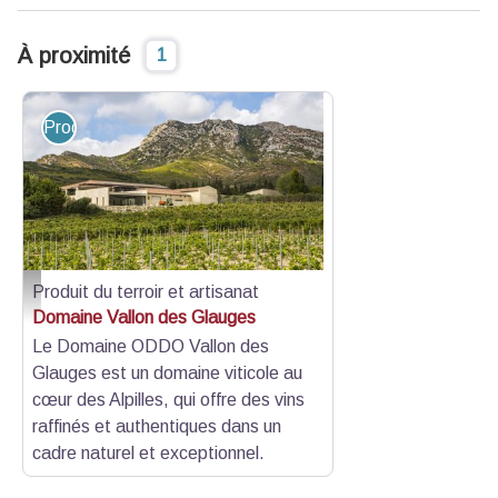
À proximité
1
Produit du terroir et artisanat
Produit du terroir et artisanat
Domaine Vallon des Glauges à Eyguières Vignoble et bâtisse - Vincent Cost
Domaine Vallon des Glauges
Le Domaine ODDO Vallon des
Glauges est un domaine viticole au
cœur des Alpilles, qui offre des vins
raffinés et authentiques dans un
cadre naturel et exceptionnel.