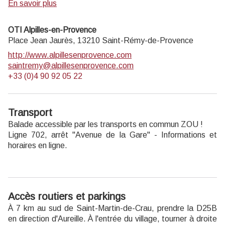
dans ses locaux entièrement rénovés. Ce nouveau lieu
En savoir plus
vivant est multi-fonctions : il héberge l’équipe d’ingénierie
du Parc mais dispose également d’un espace d’accueil du
OTI Alpilles-en-Provence
public, de salles d’exposition. Véritable centre de
Place Jean Jaurès,
13210
Saint-Rémy-de-Provence
ressources des patrimoines du Parc, il a pour ambition de
http://www.alpillesenprovence.com
faire rayonner les habitants, les visiteurs et les touristes sur
saintremy@alpillesenprovence.com
l’ensemble des 16 communes du Parc.
+33 (0)4 90 92 05 22
Ouvert du lundi au vendredi de 9h à 12h30 et de 13h30 à
17h.
Transport
Entrée gratuite.
Balade accessible par les transports en commun ZOU !
Ligne 702, arrêt "Avenue de la Gare" - Informations et
horaires
en ligne.
Accès routiers et parkings
À 7 km au sud de Saint-Martin-de-Crau, prendre la D25B
en direction d'Aureille. À l'entrée du village, tourner à droite