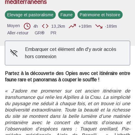
méditerranéens
Voir l'image en plein écran
Elevage et pastoralisme
Faune
Patrimoine et histoire
Moyen
4h
13,2km
+189m
-189m
Aller-retour
GR®
PR
Embarquer cet élément afin d'y avoir accès
hors connexion
Partez à la découverte des Opies avec cet itinéraire entre
faune rare et panoramas à couper le souffle !
« J’adore me promener sur cet ancien itinéraire de
transhumance qui relie les Alpilles à la Crau. La simplicité
du paysage me séduit à chaque fois, et on trouve ici une
biodiversité extraordinaire. Toute la beauté et la richesse
du site se montrent dans la belle lumière d’une matinée
printanière avec le concert de chants d’oiseaux et
l’observation d’espèces rares : Traquet oreillard, Pie-