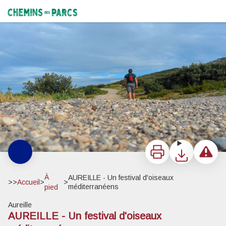
AUREILLE - Un festival d'oiseaux méditerranéens
A la découverte des oiseaux des Alpilles - ©Jason Gaydier - PNR Alpilles
Chemins des Parcs
Imprimer
Télécharger
Signaler 
À
AUREILLE - Un festival d'oiseaux
>>
Accueil
>
>
méditerranéens
pied
Aureille
AUREILLE - Un festival d'oiseaux