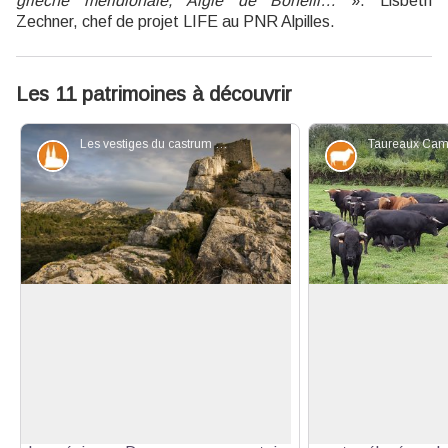
grièche méridionale, Aigle de Bonelli…
». Lisbeth
Zechner, chef de projet LIFE au PNR Alpilles.
Les 11 patrimoines à découvrir
Les vestiges du castrum d'Aureille surplombent le village - ©Orlane Fougeroux - PNR Alpilles
Patrimoine et histoire
Elevage et p
Château d'Aureille
Manades
Construit au début du XIIe s., le
L’élevage ne
château d'Aureille n'a pas résisté aux
seulement les ovins
Voir l'image en plein écran
guerres derReligion : il est détruit en
possible de croi
1593 alors que les conflits entre
taureaux lors de 
catholiques et protestants ravagent
taureaux, race lo