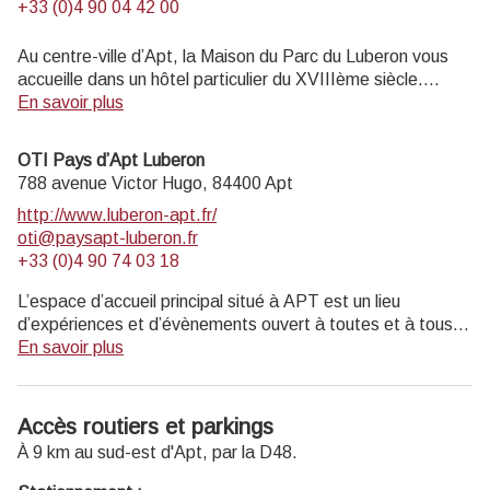
+33 (0)4 90 04 42 00
Au centre-ville d’Apt, la Maison du Parc du Luberon vous
accueille dans un hôtel particulier du XVIIIème siècle.
Informations touristiques et vente de livres, cartes,
En savoir plus
topoguides.
Exposition permanente visite gratuite.
OTI Pays d’Apt Luberon
Musée de géologie entrée payante (4 € ; 2€ réduit ; gratuit
788 avenue Victor Hugo,
84400
Apt
moins de 18 ans, scolaires, enseignants).
http://www.luberon-apt.fr/
oti@paysapt-luberon.fr
Ouvert au public lundi, mardi, jeudi 14h-17h30, et mercredi
+33 (0)4 90 74 03 18
9h-12h30 et 14h-17h30 (hors jours fériés).
L’espace d’accueil principal situé à APT est un lieu
d’expériences et d’évènements ouvert à toutes et à tous :
visiteurs, locaux, professionnels du tourisme, rencontres et
En savoir plus
réunions, conférences de presse... Un véritable centre
d’échanges ! Une borne pour recharger les vélos
électriques BOSCH est installée dans le bureau.
Accès routiers et parkings
À 9 km au sud-est d'Apt, par la D48.
Bureau d'Apt
788 Avenue Victor Hugo 84400 Apt