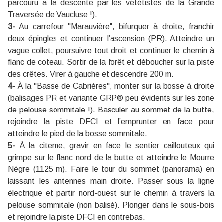
parcouru à la descente par les vététistes de la Grande
Traversée de Vaucluse !).
3-
Au carrefour "Marauvière", bifurquer à droite, franchir
deux épingles et continuer l’ascension (PR). Atteindre un
vague collet, poursuivre tout droit et continuer le chemin à
flanc de coteau. Sortir de la forêt et déboucher sur la piste
des crêtes. Virer à gauche et descendre 200 m.
4-
À la "Basse de Cabrières", monter sur la bosse à droite
(balisages PR et variante GRP® peu évidents sur les zone
de pelouse sommitale !). Basculer au sommet de la butte,
rejoindre la piste DFCI et l’emprunter en face pour
atteindre le pied de la bosse sommitale.
5-
À la citerne, gravir en face le sentier caillouteux qui
grimpe sur le flanc nord de la butte et atteindre le Mourre
Nègre (1125 m). Faire le tour du sommet (panorama) en
laissant les antennes main droite. Passer sous la ligne
électrique et partir nord-ouest sur le chemin à travers la
pelouse sommitale (non balisé). Plonger dans le sous-bois
et rejoindre la piste DFCI en contrebas.