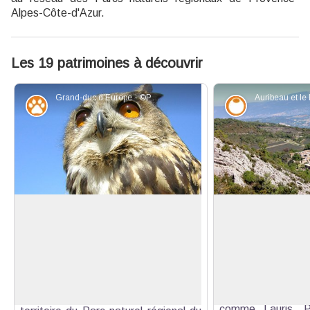
Alpes-Côte-d'Azur.
Les 19 patrimoines à découvrir
Grand-duc d'Europe - ©PNR Luberon
Faune
Savoir-faire
Grand-duc d'Europe
Auribeau, atlas de 
communale
Le Grand-duc d'Europe, aves ses
Niché dans un écr
1,80 m d'envergure, est le géant de
Voir l'image en plein écran
pied des contrefo
la famille des oiseaux de proie
Luberon, Auribeau e
nocturnes. Aussi grand qu'un aigle, il
authentiquement ru
est encore bien représenté sur le
comme Lauris, Pu