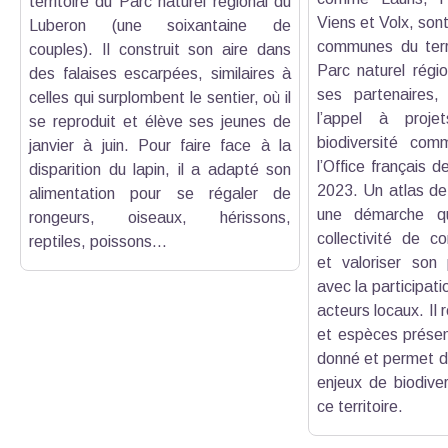
territoire du Parc naturel régional du
Viens et Volx, sont
Luberon (une soixantaine de
communes du terri
couples). Il construit son aire dans
Parc naturel régi
des falaises escarpées, similaires à
ses partenaires,
celles qui surplombent le sentier, où il
l’appel à proje
se reproduit et élève ses jeunes de
biodiversité comm
janvier à juin. Pour faire face à la
l’Office français d
disparition du lapin, il a adapté son
2023. Un atlas de 
alimentation pour se régaler de
une démarche q
rongeurs, oiseaux, hérissons,
collectivité de co
reptiles, poissons...
et valoriser son 
avec la participati
acteurs locaux. Il 
et espèces présent
donné et permet de
enjeux de biodiver
ce territoire.