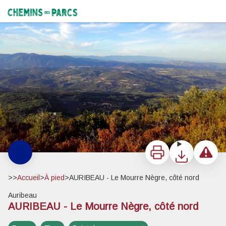
AURIBEAU - Le Mourre Nègre, côté nord
Auribeau et Lure depuis les crêtes - ©Eric Garnier - PNR Luberon
Chemins des Parcs
Imprimer
Télécharger
Signaler 
>>
Accueil
>
À pied
>
AURIBEAU - Le Mourre Nègre, côté nord
Auribeau
AURIBEAU - Le Mourre Nègre, côté nord