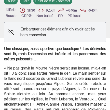
Faune
Flore
Point de vue - sommet
Voir l'image en plein écran
Difficile
3h30
9,1km
+646m
-646m
Boucle
GRP®
Non balisé
PR
PR local
Embarquer cet élément afin d'y avoir accès
hors connexion
Une classique, aussi sportive que bucolique ! Les dénivelés
sont là, mais l’ascension est irréelle et les panoramas des
crêtes puissants…
« Ne pas gravir le Mourre Nègre serait une lacune, m’a-t-on
dit ! J’ai donc sans tarder relevé le défi. Le malin sentier sur
le flanc nord escarpé du Grand Luberon révèle une série de
vues magnifiques jusqu’aux Alpes. Sur la crête, rebelote
côté sud : panorama sur le pays d’Aigues, la Durance et la
Sainte-Victoire au loin. Au sommet encore, mes yeux
pétillent sur les Alpilles, le Petit Luberon, le Ventoux… Quel
enchantement ! ». Anne-Camille Vinson, stagiaire master 2
au réseau des Parcs naturels régionaux de Provence-