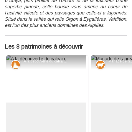
d'Omya, puis profiter de l'ombre et de la fraîcheur d'une
superbe pinède, cette boucle vous amène au coeur de
l'activité viticole et des paysages que celle-ci a façonnés.
Situé dans la vallée qui relie Orgon à Eygalières,
Valdition,
est l'un des plus anciens domaines des Alpilles.
Les 8 patrimoines à découvrir
A la découverte du calcaire - ©Fabrice Aubert - Musée Urgonia
Patrimoine et histoire
Elevage et p
Musée Urgonia
Raço di Biou
L’ancienne prison, aujourd'hui
L'élevage bovin des
reconvertie en musée, accueille le
une tradition local
Voir l'image en plein écran
patrimoine du territoire au travers
Les manades élève