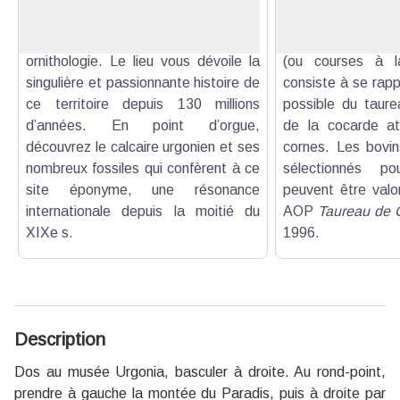
d'expositions sur la géologie,
camarguaise "Ra
paléontologie, archéologie et
pratiquer les cou
ornithologie. Le lieu vous dévoile la
(ou courses à l
singulière et passionnante histoire de
consiste à se rapp
ce territoire depuis 130 millions
possible du taure
d’années. En point d’orgue,
de la cocarde at
découvrez le calcaire urgonien et ses
cornes. Les bovin
nombreux fossiles qui confèrent à ce
sélectionnés p
site éponyme, une résonance
peuvent être valor
internationale depuis la moitié du
AOP
Taureau de
XIXe s.
1996.
Description
Dos au musée Urgonia, basculer à droite. Au rond-point,
prendre à gauche la montée du Paradis, puis à droite par