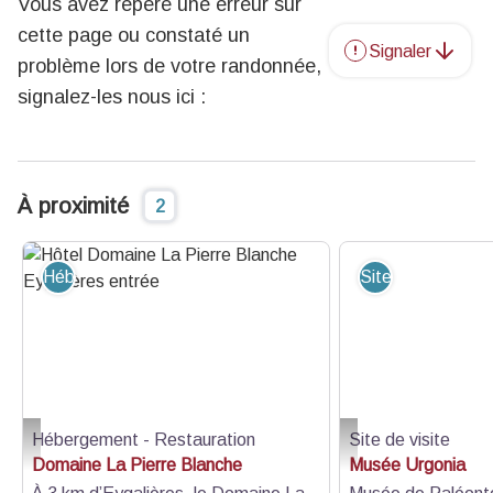
Vous avez repéré une erreur sur
cette page ou constaté un
Signaler
problème lors de votre randonnée,
signalez-les nous ici :
À proximité
2
Hébergement - Restauration
Site de visite
Hébergement - Restauration
Site de visite
Hôtel Domaine La Pierre Blanche Eygalières entrée - Bruno Preschesmisky
© Musée Urgonia
Domaine La Pierre Blanche
Musée Urgonia