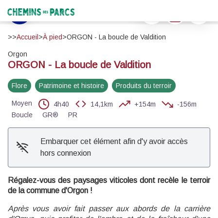
ORGON - La boucle de Valdition
Imprimer
Télécharger
Signaler 
Jogging à l'ombre de la pinède - ©Rémi Sérange - PNR Alpilles
Chemins des Parcs
Voir l'image en plein écran
>>
Accueil
>
À pied
>
ORGON - La boucle de Valdition
Orgon
ORGON - La boucle de Valdition
Flore
Patrimoine et histoire
Produits du terroir
Moyen
4h40
14,1km
+154m
-156m
Boucle
GR®
PR
Embarquer cet élément afin d'y avoir accès
hors connexion
Régalez-vous des paysages viticoles dont recèle le terroir
de la commune d'Orgon !
Après vous avoir fait passer aux abords de la carrière