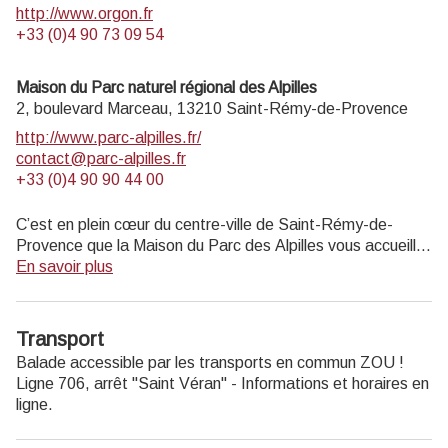
http://www.orgon.fr
+33 (0)4 90 73 09 54
Maison du Parc naturel régional des Alpilles
2, boulevard Marceau,
13210
Saint-Rémy-de-Provence
http://www.parc-alpilles.fr/
contact@parc-alpilles.fr
+33 (0)4 90 90 44 00
C’est en plein cœur du centre-ville de Saint-Rémy-de-
Provence que la Maison du Parc des Alpilles vous accueille
dans ses locaux entièrement rénovés. Ce nouveau lieu
En savoir plus
vivant est multi-fonctions : il héberge l’équipe d’ingénierie
du Parc mais dispose également d’un espace d’accueil du
public, de salles d’exposition. Véritable centre de
Transport
ressources des patrimoines du Parc, il a pour ambition de
Balade accessible par les transports en commun ZOU !
faire rayonner les habitants, les visiteurs et les touristes sur
Ligne 706, arrêt "Saint Véran" - Informations et horaires
en
l’ensemble des 16 communes du Parc.
ligne.
Ouvert du lundi au vendredi de 9h à 12h30 et de 13h30 à