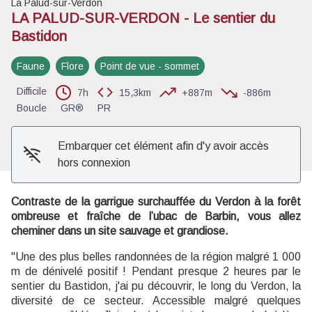
La Palud-sur-Verdon
LA PALUD-SUR-VERDON - Le sentier du
Bastidon
Voir l'image en plein écran
Faune
Flore
Point de vue - sommet
Difficile
7h
15,3km
+887m
-886m
Boucle
GR®
PR
Embarquer cet élément afin d'y avoir accès
hors connexion
Contraste de la garrigue surchauffée du Verdon à la forêt
ombreuse et fraîche de l’ubac de Barbin, vous allez
cheminer dans un site sauvage et grandiose.
"Une des plus belles randonnées de la région malgré 1 000
m de dénivelé positif ! Pendant presque 2 heures par le
sentier du Bastidon, j'ai pu découvrir, le long du Verdon, la
diversité de ce secteur. Accessible malgré quelques