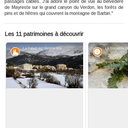
passages câblés. J'ai adoré le point de vue au belvédère
de Mayreste sur le grand canyon du Verdon, les forêts de
pins et de hêtres qui couvrent la montagne de Barbin."
Les 11 patrimoines à découvrir
La Palud-sur-Verdon sous la neige - Stefano Blanc - PNR Verdon
Patrimoine et histoire
Flore
La Palud-sur-Verdon et le château
Son Altesse
des Demandolx
Les sentiers des
Les Demandolx, seigneurs locaux,
permettent de d
Voir l'image en plein écran
souhaitent aménager une demeure
espèces endémiq
de plaisance. Cinq siècles plus tard,
tout seigneur, tou