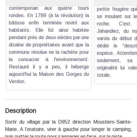
ils commencèrent à bâtir le château
parois sèches e
contemporain aux quatre tours
petite fougère qu
rondes. En 1789 (à la révolution) la
se moulant sur le
bâtisse enfin terminée revint aux
roche. C’est 
habitants. Elle fut ainsi habitée
Jahandiez, du no
pendant près de deux siècles par une
varois du début du
dizaine de propriétaires avant que la
dédié le “descr
commune résolue ne la rachète pour
espèce. Attention
la consacrer à l'environnement.
seulement, sa
Restauré il y a peu, il héberge
originalité lui va
aujourd’hui la Maison des Gorges du
totale.
Verdon.
Description
Sortir du village par la D952 direction Moustiers-Sainte-
Marie. A l’oratoire, virer à gauche pour longer le camping,
puis quitter la route pour s’engager en face, sur la piste.