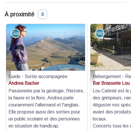
À proximité
8
Guide - Sortie accompagnée
Hébergement - R
Guide - Sortie accompagnée
Hébergement - Re
Andrea Bacher-Randonnée dans le Verdon 01 - Andrea Bacher
Lou Cafetié
Andrea Bacher
Bar Brasserie Lou
Passionnée par la géologie, l'histoire,
Lou Cafetié est le 
la faune et la flore, Andrea parle
des grimpeurs, ra
couramment l'allemand et l'anglais.
déguster nos spéci
Elle propose aussi des sorties pour
avant des produits 
un public scolaire et des personnes
locaux.
en situation de handicap.
Concerts tous les v