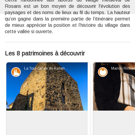
Rosans est un bon moyen de découvrir l'évolution des
paysages et des noms de lieux au fil du temps. La hauteur
qu’on gagne dans la première partie de l’itinéraire permet
de mieux apprécier la position et l’histoire du village dans
cette vallée si ouverte.
Les 8 patrimoines à découvrir
La Tour carrée de Rosans - V. Aubert - PNR Baronnies Provençales
Marion Richau
Patrimoine et histoire
Savoir-faire
La tour carrée de Rosans
Entre art et savoir
La Tour carrée, située au centre du
Marion Richaume 
village médiéval de Rosans, date du
d’art renommée, q