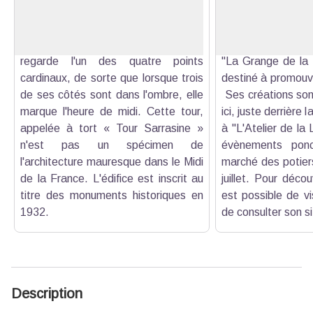
Voir l'image en plein écran
XIIe s. Bâtis de blocs de grès taillés
en faïence sur le 
en diamant, ses murs font quatre
En 2023, Mari
mètres d'épaisseur et chaque face
"Madame Artisana
regarde l'un des quatre points
"La Grange de la F
cardinaux, de sorte que lorsque trois
destiné à promouvoi
de ses côtés sont dans l'ombre, elle
Ses créations sont
marque l'heure de midi. Cette tour,
ici, juste derrière
appelée à tort « Tour Sarrasine »
à ''L'Atelier de la 
n'est pas un spécimen de
évènements ponc
l'architecture mauresque dans le Midi
marché des potier
de la France. L'édifice est inscrit au
juillet. Pour décou
titre des monuments historiques en
est possible de vis
1932.
de consulter son
s
Description