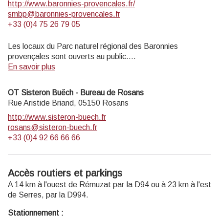
http://www.baronnies-provencales.fr/
smbp@baronnies-provencales.fr
+33 (0)4 75 26 79 05
Les locaux du Parc naturel régional des Baronnies
provençales sont ouverts au public.
En savoir plus
LA MAISON DU PARC EST OUVERTE DU 8 AVRIL AU
31 OCTOBRE 2025
OT Sisteron Buëch - Bureau de Rosans
Du mardi au vendredi de 14h à 18h, et les dimanches de
Rue Aristide Briand,
05150
Rosans
juillet et août de 14h à 18h
http://www.sisteron-buech.fr
rosans@sisteron-buech.fr
+33 (0)4 92 66 66 66
Accès routiers et parkings
A 14 km à l'ouest de Rémuzat par la D94 ou à 23 km à l'est
de Serres, par la D994.
Stationnement :