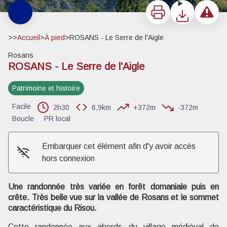
Imprimer
Télécharger
Signaler 
>>
Accueil
>
À pied
>
ROSANS - Le Serre de l'Aigle
Rosans
ROSANS - Le Serre de l'Aigle
Patrimoine et histoire
Facile
2h30
6,9km
+372m
-372m
Boucle
PR local
Voir l'image en plein écran
Embarquer cet élément afin d'y avoir accès
hors connexion
Une randonnée très variée en forêt domaniale puis en
crête. Très belle vue sur la vallée de Rosans et le sommet
caractéristique du Risou.
Cette randonnée aux abords du village médiéval de