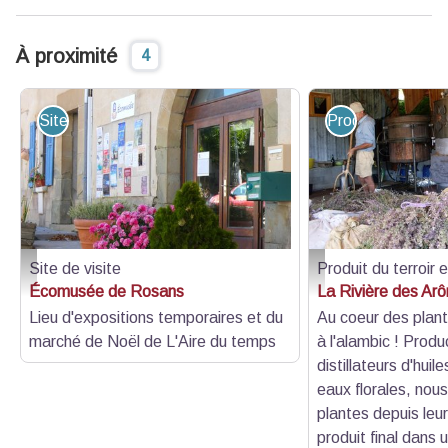
À proximité
4
Site de visite
Produit du terroir
Site de visite
Produit du terroir 
Entrée - Office de Tourisme Sisteron Les Alpes provençales
Distillation de plantes
Écomusée de Rosans
La Rivière des Ar
Lieu d'expositions temporaires et du
Au coeur des plante
marché de Noël de L'Aire du temps
à l'alambic ! Produ
distillateurs d'huil
eaux florales, nous
plantes depuis leur
produit final dans 