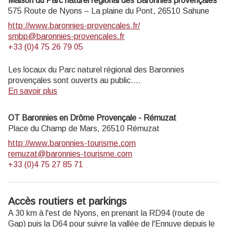
Maison du Parc naturel régional des Baronnies provençales
575 Route de Nyons – La plaine du Pont,
26510
Sahune
http://www.baronnies-provencales.fr/
smbp@baronnies-provencales.fr
+33 (0)4 75 26 79 05
Les locaux du Parc naturel régional des Baronnies
provençales sont ouverts au public.
En savoir plus
LA MAISON DU PARC EST OUVERTE DU 8 AVRIL AU
31 OCTOBRE 2025
OT Baronnies en Drôme Provençale - Rémuzat
Du mardi au vendredi de 14h à 18h, et les dimanches de
Place du Champ de Mars,
26510
Rémuzat
juillet et août de 14h à 18h
http://www.baronnies-tourisme.com
remuzat@baronnies-tourisme.com
+33 (0)4 75 27 85 71
Accès routiers et parkings
A 30 km à l'est de Nyons, en prenant la RD94 (route de
Gap) puis la D64 pour suivre la vallée de l'Ennuye depuis le