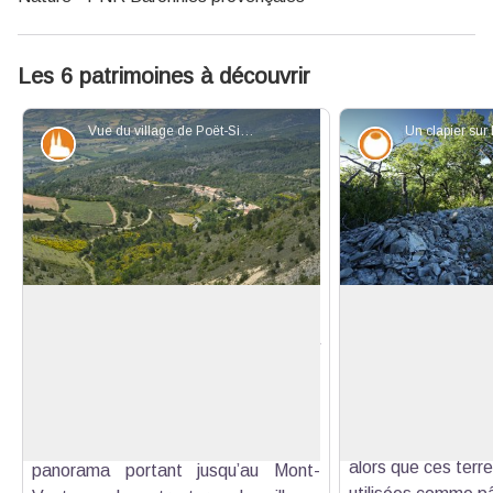
Les 6 patrimoines à découvrir
Vue du village de Poët-Sigillat depuis le Col d'Ambonne - Robin PAYA - CCBDP
Patrimoine et histoire
Savoir-faire
Le Poët-Sigillat, village perché !
Les Clapiers du S
Rasé
Perché sur son éperon rocheux à
Le long de cette 
quelques 780 m d’altitude, le village
Voir l'image en plein écran
voir une longue la
du Poët-Sigillat est le plus élevé de
empilées. Il s’agit 
la vallée de l’Ennuye. Il offre depuis
amas de pierres c
ses alentours un remarquable
alors que ces terr
panorama portant jusqu’au Mont-