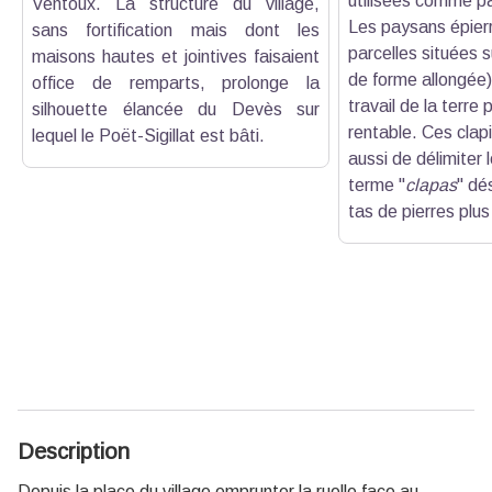
utilisées comme pâ
Ventoux. La structure du village,
Les paysans épierr
sans fortification mais dont les
parcelles situées s
maisons hautes et jointives faisaient
de forme allongée)
office de remparts, prolonge la
travail de la terre 
silhouette élancée du Devès sur
rentable. Ces clap
lequel le Poët-Sigillat est bâti.
aussi de délimiter 
terme "
clapas
" dé
tas de pierres plus
Description
Depuis la place du village emprunter la ruelle face au