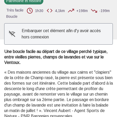
Patrimoine et histoire
Voir l'image en plein écran
Très facile
1h30
4,1km
+198m
-199m
Boucle
Embarquer cet élément afin d'y avoir accès
hors connexion
Une boucle facile au départ de ce village perché typique,
entre vieilles pierres, champs de lavandes et vue sur le
Ventoux.
« Des maisons anciennes du village aux cairns et "clapiers"
de la crête de Champ rasé, la pierre est présente sous bien
des formes sur cet itinéraire. Cette balade part d'abord à la
descente le long d'une crête permettant de profiter du
paysage, avant de remonter vers le village sur un chemin
plus ombragé sur sa 2ème partie. Le passage en bordure
d'un champ de lavande est une invitation à faire la balade
un matin de juillet ! ». Vincent Aubert - Agent Sports de
Nature - PNR Baronnies provençales