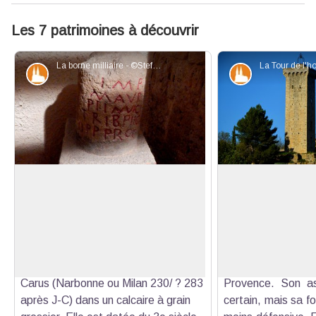
Les 7 patrimoines à découvrir
La borne milliaire - ©Stefano Blanc - PNR Verdon
Patrimoine et histoire
Patrimoine et
Borne milliaire de l’empereur Carus.
La tour de l'Horlog
Le musée conserve le milliaire de
La tour fut constr
Carus. Découvert en 1896 dans le
l'initiative de Bon
Voir l'image en plein écran
sous-sol d'une habitation ; il s'agit
le seigneur d'
d'une borne cylindrique qui mentionne
aujourd'hui recon
l'empereur romain Marcus Aurelius
bel ouvrage mil
Carus (Narbonne ou Milan 230/ ? 283
Provence. Son asp
après J-C) dans un calcaire à grain
certain, mais sa f