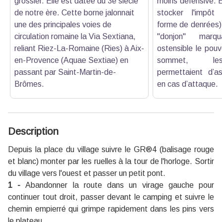
grossier. Elle est datée du 3e siècle
moins défensive. El
de notre ère. Cette borne jalonnait
stocker l'impôt 
une des principales voies de
forme de denrées).
circulation romaine la Via Sextiana,
"donjon" marq
reliant Riez-La-Romaine (Ries) à Aix-
ostensible le pouv
en-Provence (Aquae Sextiae) en
sommet, les
passant par Saint-Martin-de-
permettaient d’a
Brômes.
en cas d’attaque.
Description
Depuis la place du village suivre le GR®4 (balisage rouge
et blanc) monter par les ruelles à la tour de l'horloge. Sortir
du village vers l'ouest et passer un petit pont.
1 -
Abandonner la route dans un virage gauche pour
continuer tout droit, passer devant le camping et suivre le
chemin empierré qui grimpe rapidement dans les pins vers
le plateau.