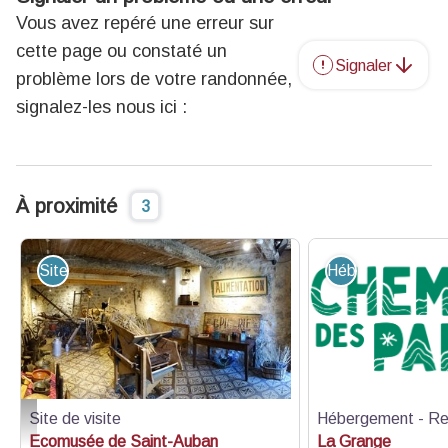
Vous avez repéré une erreur sur
cette page ou constaté un
Signaler
problème lors de votre randonnée,
signalez-les nous ici :
À proximité
3
Site de visite
Hébergement - R
Site de visite
Hébergement - Re
OTC Pays de Grasse
Ecomusée de Saint-Auban
La Grange