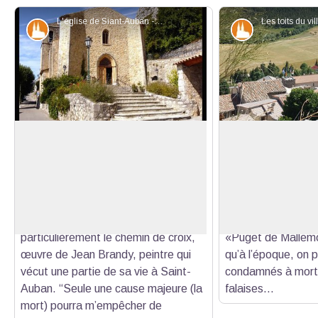
L'église de Siant-Auban - DR
Patrimoine et histoire
Patrimoine et
L'église de Saint-Auban
Le village de Sain
Cette église au clocher carré
Lors de la premièr
possède un portail de style gothique
adossé à la barre 
Voir l'image en plein écran
flamboyant. Il a été restauré en son
pourrez voir les toi
temps par l’association
si particulier. Au
Montagn’Arts. Vous pourrez admirer
raconte que Saint
particulièrement le chemin de croix,
«Puget de Mallemor
œuvre de Jean Brandy, peintre qui
qu’à l’époque, on pr
vécut une partie de sa vie à Saint-
condamnés à mort 
Auban. “Seule une cause majeure (la
falaises…
mort) pourra m’empêcher de