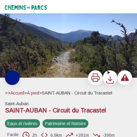
SAINT-AUBAN - Circuit du Tracastel
Sentier du Tracastel - Julien Lageat - PNR des Préalpes d'Azur
Chemins des Parcs
Imprimer
Télécharger
Signaler 
>>
Accueil
>
À pied
>
SAINT-AUBAN - Circuit du Tracastel
Saint-Auban
SAINT-AUBAN - Circuit du Tracastel
Voir l'image en plein écran
Eaux et rivières
Patrimoine et histoire
Facile
2h
6,9km
+391m
-396m