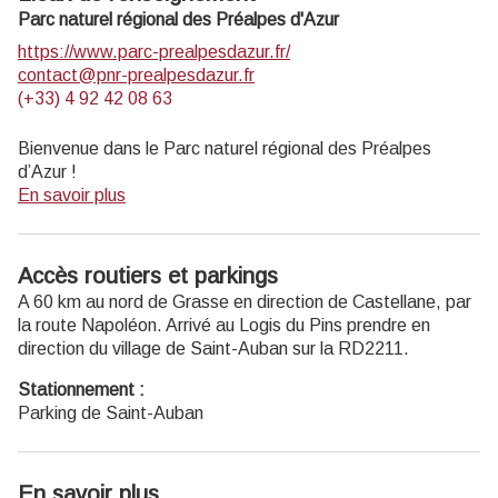
Parc naturel régional des Préalpes d'Azur
https://www.parc-prealpesdazur.fr/
contact@pnr-prealpesdazur.fr
(+33) 4 92 42 08 63
Bienvenue dans le Parc naturel régional des Préalpes
d’Azur !
En savoir plus
Découvrez la richesse unique de la géologie, de la faune et
de la flore, du patrimoine, des produit locaux… du Parc en
le parcourant à pied, à vélo ou à cheval grâce aux
Accès routiers et parkings
différents itinéraires de cheminsdesparcs.
A 60 km au nord de Grasse en direction de Castellane, par
Profitez d’autres
activités nature
proposées dans le Parc.
la route Napoléon. Arrivé au Logis du Pins prendre en
Recevez la
newsletter
du Parc.
direction du village de Saint-Auban sur la RD2211.
Stationnement :
Parking de Saint-Auban
En savoir plus