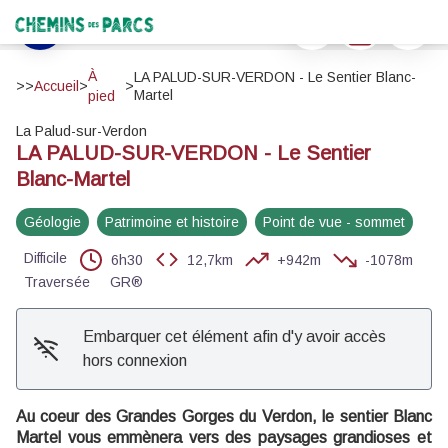
LA PALUD-SUR-VERDON - Le Sentier Blanc-Martel
Imprimer
Télécharger
Signaler 
Le grand Canyon - ©Stefano Blanc PNR Verdon
Chemins des Parcs
Voir l'image en plein écran
À
LA PALUD-SUR-VERDON - Le Sentier Blanc-
>>
Accueil
>
>
Martel
pied
La Palud-sur-Verdon
LA PALUD-SUR-VERDON - Le Sentier
Blanc-Martel
Géologie
Patrimoine et histoire
Point de vue - sommet
Difficile
6h30
12,7km
+942m
-1078m
Traversée
GR®
Embarquer cet élément afin d'y avoir accès
hors connexion
Au coeur des Grandes Gorges du Verdon, le sentier Blanc
Martel vous emmènera vers des paysages grandioses et