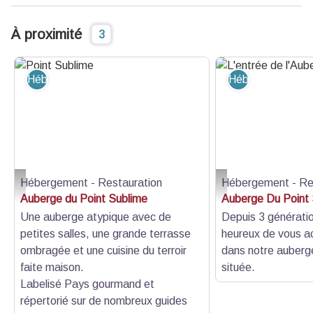
À proximité
3
Hébergement - Restauration
Hébergement - R
Hébergement - Restauration
Hébergement - Re
Point Sublime - Auberge du Point Sublime
L'entrée de l'Auberge - 
Auberge du Point Sublime
Auberge Du Point
Une auberge atypique avec de
Depuis 3 générat
petites salles, une grande terrasse
heureux de vous ac
ombragée et une cuisine du terroir
dans notre auberg
faite maison.
située.
Labelisé Pays gourmand et
répertorié sur de nombreux guides