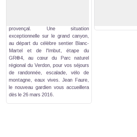
Voir l'image en plein écran
sur les Gorges du Verdon. C'est un
présager une bell
lieu d'accueil unique sur la route des
fond des gorges. Su
Crêtes au caractère typiquement
aperçoit les falais
provençal. Une situation
exceptionnelle sur le grand canyon,
au départ du célèbre sentier Blanc-
Martel et de l'Imbut, étape du
GR®4, au cœur du Parc naturel
régional du Verdon, pour vos séjours
de randonnée, escalade, vélo de
montagne, eaux vives. Jean Faure,
le nouveau gardien vous accueillera
dès le 26 mars 2016.