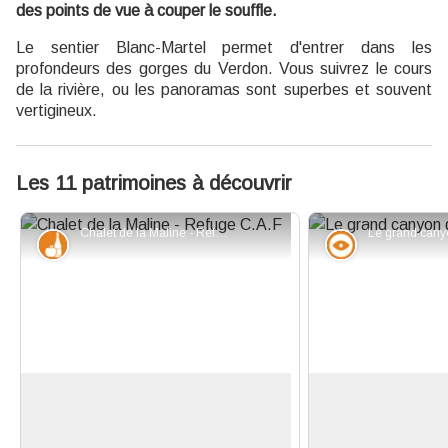
des points de vue à couper le souffle.
Le sentier Blanc-Martel permet d'entrer dans les
profondeurs des gorges du Verdon. Vous suivrez le cours
de la rivière, ou les panoramas sont superbes et souvent
vertigineux.
Les 11 patrimoines à découvrir
Chalet de la Maline - Refuge C.A.F - ©Stefano Blanc - PNR Verdon
Produits du terroir
Point de vue
Chalet de la Maline
Vue panoramique
Refuge C.A.F ce gîte est placé sur
Depuis le chalet de
l'un des belvédères les plus ouverts
vue magnifique s’of