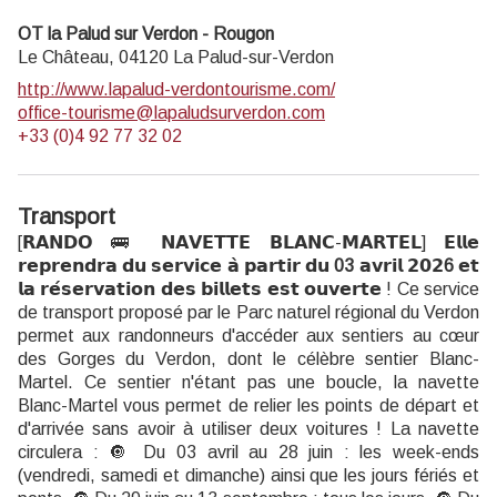
OT la Palud sur Verdon - Rougon
Le Château,
04120
La Palud-sur-Verdon
http://www.lapalud-verdontourisme.com/
office-tourisme@lapaludsurverdon.com
+33 (0)4 92 77 32 02
Transport
[𝗥𝗔𝗡𝗗𝗢 🚌 𝗡𝗔𝗩𝗘𝗧𝗧𝗘 𝗕𝗟𝗔𝗡𝗖-𝗠𝗔𝗥𝗧𝗘𝗟] 𝗘𝗹𝗹𝗲
𝗿𝗲𝗽𝗿𝗲𝗻𝗱𝗿𝗮 𝗱𝘂 𝘀𝗲𝗿𝘃𝗶𝗰𝗲 𝗮̀ 𝗽𝗮𝗿𝘁𝗶𝗿 𝗱𝘂
03
𝗮𝘃𝗿𝗶𝗹 𝟮𝟬𝟮
6
𝗲𝘁
𝗹𝗮 𝗿𝗲́𝘀𝗲𝗿𝘃𝗮𝘁𝗶𝗼𝗻 𝗱𝗲𝘀 𝗯𝗶𝗹𝗹𝗲𝘁𝘀 𝗲𝘀𝘁 𝗼𝘂𝘃𝗲𝗿𝘁𝗲 ! Ce service
de transport proposé par le Parc naturel régional du Verdon
permet aux randonneurs d'accéder aux sentiers au cœur
des Gorges du Verdon, dont le célèbre sentier Blanc-
Martel. Ce sentier n'étant pas une boucle, la navette
Blanc-Martel vous permet de relier les points de départ et
d'arrivée sans avoir à utiliser deux voitures ! La navette
circulera : 🔘 Du 03 avril au 28 juin : les week-ends
(vendredi, samedi et dimanche) ainsi que les jours fériés et