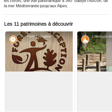
les crêtes, une vue panoramique à 360° balaye l'horizon, de
la mer Méditerranée jusqu’aux Alpes.
Les 11 patrimoines à découvrir
Forêt d'exception
Flore
Patrimoine et
Forêt d'exception®
L'obélisque des 
La forêt de la Sainte-Baume a
Selon la légende
obtenu en septembre 2018 le label
abriterait la sé
Voir l'image en plein écran
Forêt d’Exception®, qui distingue les
Jacques, qui ser
forêts domaniales reconnues pour la
Soubise et le roi
qualité de leur gestion et de leur
fondateurs du C