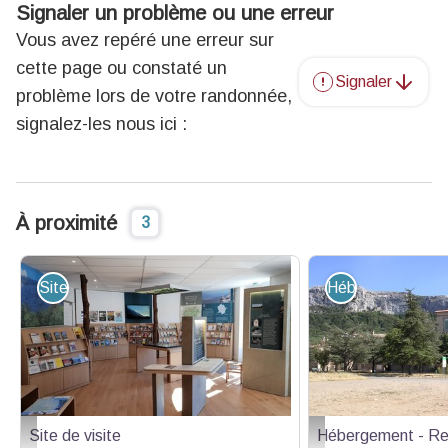
Signaler un problème ou une erreur
Vous avez repéré une erreur sur
cette page ou constaté un
Signaler
problème lors de votre randonnée,
signalez-les nous ici :
À proximité
3
Site de visite
Hébergement - R
Site de visite
Hébergement - Re
Centre interprétation - Plan d'Aups - Centre interprétation - Plan d'Aups
Hostellerie de la Saint