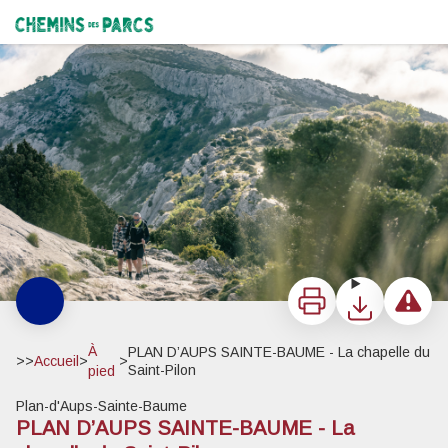
PLAN D’AUPS SAINTE-BAUME - La chapelle du Saint-Pilon
Col du Saint-Pilon - ©Olivier Octobre - PNR Sainte-Baume
Chemins des Parcs
Imprimer
Télécharger
Signaler 
À
PLAN D’AUPS SAINTE-BAUME - La chapelle du
>>
Accueil
>
>
Saint-Pilon
pied
Plan-d'Aups-Sainte-Baume
PLAN D’AUPS SAINTE-BAUME - La