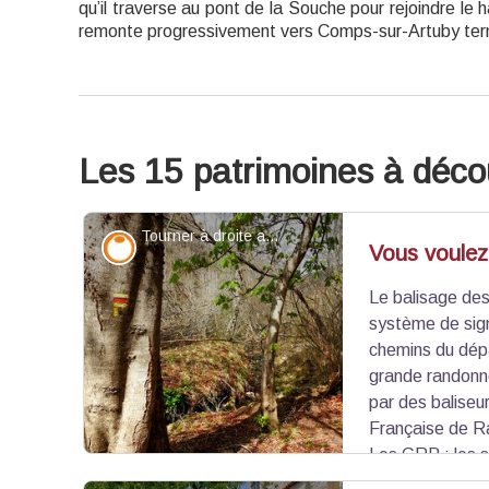
qu’il traverse au pont de la Souche pour rejoindre l
remonte progressivement vers Comps-sur-Artuby te
Les 15 patrimoines à déco
Tourner à droite aprés le ruisseau - Stefano Blanc - PNR Verdon
Savoir-faire
Vous voulez 
Le balisage des
système de sign
chemins du dépar
grande randonn
par des baliseu
Française de 
Les GRP : les 
Pays sont balisés avec des traits horizontaux ja