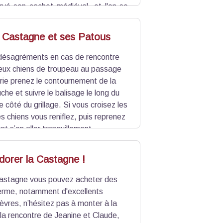
ervé son cachet médiéval, et l'on se
 temps s'est comme arrêté à Bargème,
nt historique en 1967.
 Castagne et ses Patous
 désagréments en cas de rencontre
eux chiens de troupeau au passage
rie prenez le contournement de la
che et suivre le balisage le long du
re côté du grillage. Si vous croisez les
es chiens vous reniflez, puis reprenez
ont s’en aller tranquillement
dorer la Castagne !
Castagne vous pouvez acheter des
ferme, notamment d'excellents
vres, n’hésitez pas à monter à la
 la rencontre de Jeanine et Claude,