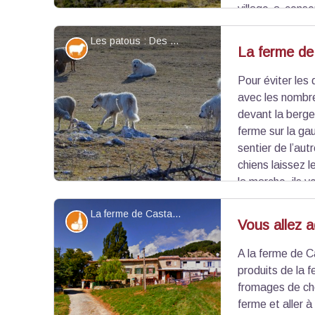
village a cons
croirait revenu quelques siècles en arrière. Le
Les patous : Des chiens de protection des troupeaux - Stefano Blanc - PNR Verdon
depuis qu'un décret ministériel l'a classé monume
Elevage et pastoralisme
La ferme de
Pour éviter les
Voir l'image en plein écran
avec les nombr
devant la berge
ferme sur la gau
sentier de l’aut
chiens laissez l
la marche, ils v
La ferme de Castagne - Stefano Blanc - PNR Verdon
Produits du terroir
Vous allez a
A la ferme de 
Voir l'image en plein écran
produits de la 
fromages de chè
ferme et aller à