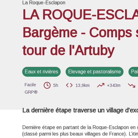
La Roque-Esclapon
LA ROQUE-ESCLA
Bargème - Comps s
Voir l
tour de l'Artuby
Eaux et rivières
Elevage et pastoralisme
Pat
Facile
5h
13,9km
+343m
GRP®
La dernière étape traverse un village d’e
Dernière étape en partant de la Roque-Esclapon en d
(classé parmi les plus beaux villages de France). L’itin