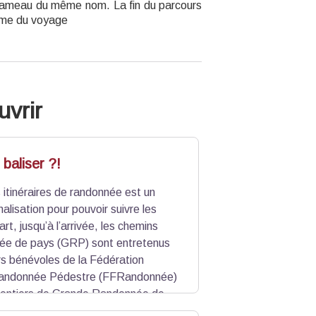
e hameau du même nom. La fin du parcours
rme du voyage
uvrir
baliser ?!
 itinéraires de randonnée est un
alisation pour pouvoir suivre les
t, jusqu’à l’arrivée, les chemins
ée de pays (GRP) sont entretenus
rs bénévoles de la Fédération
Randonnée Pédestre (FFRandonnée)
sentiers de Grande Randonnée de
unes et rouges. Ce sont des boucles