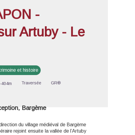
PON -
ur Artuby - Le
'image en plein écran
rimoine et histoire
Traversée
GR®
-404m
xception, Bargème
irection du village médiéval de Bargème
éraire rejoint ensuite la vallée de l’Artuby