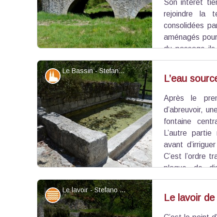
Son intérêt ti
rejoindre la
consolidées pa
aménagés pour 
du passage ils 
Un tel ouvrage s’explique parce qu’autrefois
Le Bassin - Stefano Blanc - PNR Verdon
Entrevaux) passait dans le hameau et pour faire f
Patrimoine et histoire
L’eau source
Après le pre
Voir l'image en plein écran
d’abreuvoir, un
fontaine cent
L’autre partie
avant d’irrigue
C’est l’ordre tr
plaque de di
commanditaire et la date de son installation
Le lavoir - Stefano Blanc - PNR Verdon
certainement plus ancienne et a dû contribuer au
Eaux et rivières
Le lavoir d