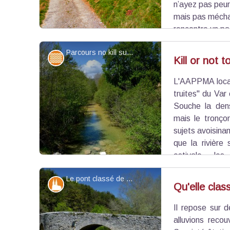
n’ayez pas peur
mais pas méchan
rencontre un pa
Parcours no kill sur l'Artuby - Stefano Blanc - PNR Verdon
Eaux et rivières
Kill or not to
L'AAPPMA locale
Voir l'image en plein écran
truites" du Var
Souche la den
mais le tronç
sujets avoisinan
que la rivière
estivale, les
printemps quand les eaux se réchauffent (fin Av
Le pont classé de la Souche - Stefano Blanc - PNR Verdon
eaux quand la rivière se teinte légèrement.
Patrimoine et histoire
Qu'elle clas
Il repose sur 
Voir l'image en plein écran
alluvions reco