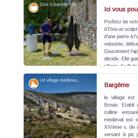
Elsa Sclupteur - Stefano Blanc - PNR Verdon
Savoir-faire
Ici vous pou
Profitez de vot
Voir l'image en plein écran
d’Elsa un sculp
d'une pierre à l
veloutée, délica
Doucement l'app
décide. Elle gu
sillage. Au fil 
cette attirance, cet aimant sublime. Des paillette
Un village médieval - Stefano Blanc - PNR Verdon
connaissent. Sous-terre ou sur terre. Dans le froid
Patrimoine et histoire
Bargème
là. Elle palpite. Remplit ma vie. » ELSA
le village es
Voir l'image en plein écran
Brouis. Etabli
colline ento
médiéval est s
XIVème s. de d
versant à pic 