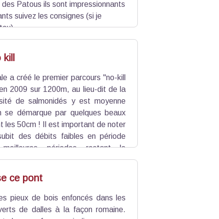
 des Patous ils sont impressionnants
ts suivez les consignes (si je
tou)
 kill
 a créé le premier parcours "no-kill
 en 2009 sur 1200m, au lieu-dit de la
sité de salmonidés y est moyenne
on se démarque par quelques beaux
t les 50cm ! Il est important de noter
 subit des débits faibles en période
 meilleures périodes restant le
ril à Juin) ou après une montée des
se ce pont
des pieux de bois enfoncés dans les
uverts de dalles à la façon romaine.