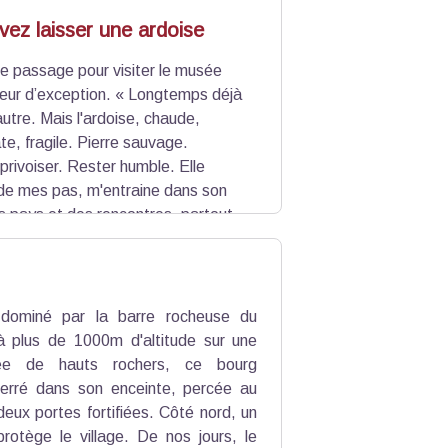
vez laisser une ardoise
re passage pour visiter le musée
teur d’exception. « Longtemps déjà
'autre. Mais l'ardoise, chaude,
te, fragile. Pierre sauvage.
rivoiser. Rester humble. Elle
ide mes pas, m'entraine dans son
des pays et des rencontres, partout
s dans les yeux de ceux qui la
 mordant ou soleil brûlant. Elle est
t dominé par la barre rocheuse du
 à plus de 1000m d'altitude sur une
urée de hauts rochers, ce bourg
erré dans son enceinte, percée au
eux portes fortifiées. Côté nord, un
protège le village. De nos jours, le