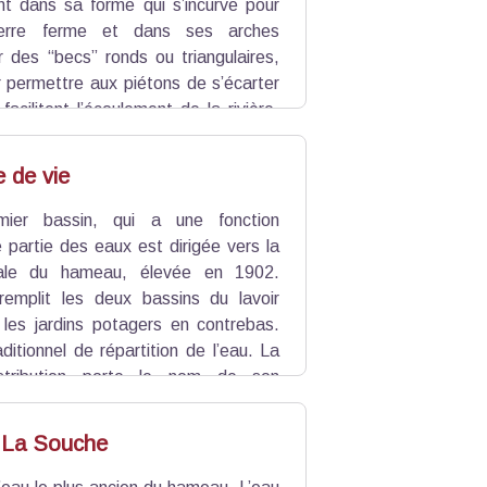
ent dans sa forme qui s’incurve pour
 terre ferme et dans ses arches
r des “becs” ronds ou triangulaires,
permettre aux piétons de s’écarter
facilitent l’écoulement de la rivière.
 la route très fréquentée (Toulon-
ace aux crues de l’Artuby.
 de vie
mier bassin, qui a une fonction
e partie des eaux est dirigée vers la
rale du hameau, élevée en 1902.
 remplit les deux bassins du lavoir
r les jardins potagers en contrebas.
aditionnel de répartition de l’eau. La
stribution porte le nom de son
 mais la présence de l’eau ici est
 maintien des habitants à La Souche.
e La Souche