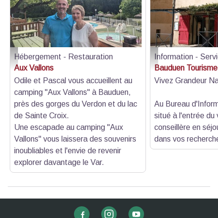
Hébergement - Restauration
Information - Serv
Odile et Pascal - Aux Vallons
Vue - Office de Touris
Aux Vallons
Bauduen Tourisme
Odile et Pascal vous accueillent au
Vivez Grandeur Na
camping "Aux Vallons" à Bauduen,
près des gorges du Verdon et du lac
Au Bureau d'Inform
de Sainte Croix.
situé à l'entrée du 
Une escapade au camping "Aux
conseillère en séjo
Vallons" vous laissera des souvenirs
dans vos recherch
inoubliables et l'envie de revenir
explorer davantage le Var.