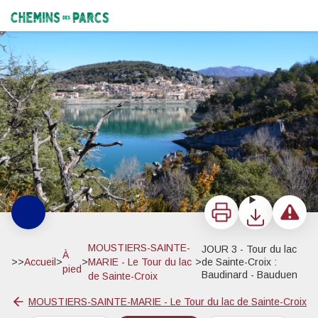
JOUR 3 - Tour du lac de Sainte-Croix : Baudinard - Bauduen
Bauduen, le port du haut Var - Stefano Blanc - PNR Verdon
Chemins des Parcs
Imprimer
Télécharger
Signaler 
MOUSTIERS-SAINTE-
JOUR 3 - Tour du lac
À
>>
Accueil
>
>
MARIE - Le Tour du lac
>
de Sainte-Croix :
pied
Baudinard - Bauduen
de Sainte-Croix
MOUSTIERS-SAINTE-MARIE - Le Tour du lac de Sainte-Croix