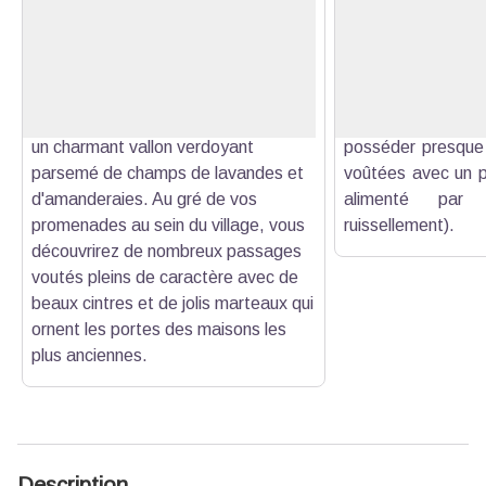
Le village de Baudinard se dresse,
Vue sur le village 
comme une sentinelle aux portes des
Victoire. Le villag
Voir l'image en plein écran
Gorges du Verdon, tout près du lac
ses passages voû
de Sainte-Croix, sur un coteau
remparts et ses
ensoleillé au fond duquel s'épanouit
anciennes qui ont 
un charmant vallon verdoyant
posséder presque
parsemé de champs de lavandes et
voûtées avec un pui
d'amanderaies. Au gré de vos
alimenté par
promenades au sein du village, vous
ruissellement).
découvrirez de nombreux passages
voutés pleins de caractère avec de
beaux cintres et de jolis marteaux qui
ornent les portes des maisons les
plus anciennes.
Description