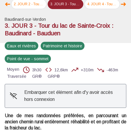
➜
➜
Voir l'image en plein écran
nte-Croix
2
.
JOUR 2 - Tour du lac de Sainte-Croix : Sainte-Croix - Baudinard
3
.
JOUR 3 - Tour du lac de Sainte-Croix : Baudinard - Bauduen
4
.
JOUR 4 - Tour du lac de Sainte-Croix du Verdon : Bauduen - Les-Salles-sur-Verdon
5
.
JOUR 5 - To
Étape précédente
Éta
Baudinard-sur-Verdon
3. JOUR 3 - Tour du lac de Sainte-Croix :
Baudinard - Bauduen
Eaux et rivières
Patrimoine et histoire
Point de vue - sommet
Moyen
3h30
12,6km
+310m
-463m
Traversée
GR®
GRP®
Embarquer cet élément afin d'y avoir accès
hors connexion
Une de mes randonnées préférées, en parcourant un
ancien chemin rural entièrement réhabilité et en profitant de
la fraicheur du lac.