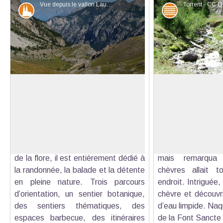
Vue depuis le vallon Laugier - Patrick Perez - CC Guillestrois-Queyras
Patrimoine et histoire
Eaux et riviè
Le Val d’Escreins
Source de la Font
Le Val d’Escreins est une des
La légende de 
premières réserves municipales de
raconte qu’une
Voir l'image en plein écran
France. Situé entre la vallée de Vars
coutume de condu
et le Queyras, véritable
dans le vallon. Pou
conservatoire naturel de la faune et
redescendre plus b
de la flore, il est entièrement dédié à
mais remarqua
la randonnée, la balade et la détente
chèvres allait 
en pleine nature. Trois parcours
endroit. Intriguée, 
d’orientation, un sentier botanique,
chèvre et découvri
des sentiers thématiques, des
d’eau limpide. Naqu
espaces barbecue, des itinéraires
de la Font Sancte 