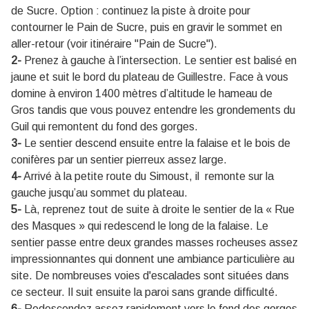
de Sucre. Option : continuez la piste à droite pour
contourner le Pain de Sucre, puis en gravir le sommet en
aller-retour (voir itinéraire "Pain de Sucre").
2-
Prenez à gauche à l’intersection. Le sentier est balisé en
jaune et suit le bord du plateau de Guillestre. Face à vous
domine à environ 1400 mètres d’altitude le hameau de
Gros tandis que vous pouvez entendre les grondements du
Guil qui remontent du fond des gorges.
3-
Le sentier descend ensuite entre la falaise et le bois de
conifères par un sentier pierreux assez large.
4-
Arrivé à la petite route du Simoust, il remonte sur la
gauche jusqu’au sommet du plateau.
5-
Là, reprenez tout de suite à droite le sentier de la « Rue
des Masques » qui redescend le long de la falaise. Le
sentier passe entre deux grandes masses rocheuses assez
impressionnantes qui donnent une ambiance particulière au
site. De nombreuses voies d'escalades sont situées dans
ce secteur. Il suit ensuite la paroi sans grande difficulté.
6-
Redescendez assez rapidement vers le fond des gorges