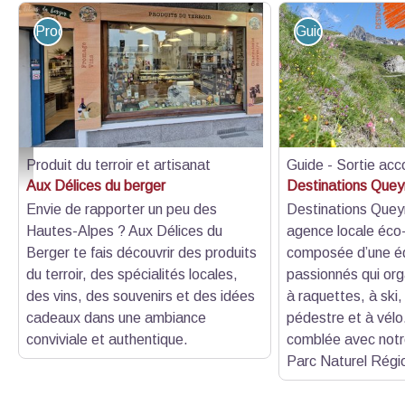
Produit du terroir et artisanat
Guide - Sortie 
Produit du terroir et artisanat
Guide - Sortie a
Aux Délices du berger_Guillestre
Aux Délices du berger
Destinations Quey
Envie de rapporter un peu des
Destinations Quey
Hautes-Alpes ? Aux Délices du
agence locale éco
Berger te fais découvrir des produits
composée d’une é
du terroir, des spécialités locales,
passionnés qui org
des vins, des souvenirs et des idées
à raquettes, à ski
cadeaux dans une ambiance
pédestre et à vélo.
conviviale et authentique.
comblée avec notr
Parc Naturel Régi