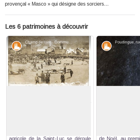
provençal « Masco » qui désigne des sorciers…
Les 6 patrimoines à découvrir
Champ de foire - Communauté de communes GQ
Patrimoine et histoire
Patrimoine et
Champ de foire
La Rue des Masq
Ici se tenait la célèbre foire de la
Entre le plateau de
Saint-Luc où Français et Italiens des
du Simoust se tro
Voir l'image en plein écran
vallées voisines venaient vendre et
peut y admirer l
acheter leurs bestiaux. Si
curiosité géologiq
l’emplacement a changé, la foire
main. La légende r
agricole de la Saint-Luc se déroule
de Noël, au premi