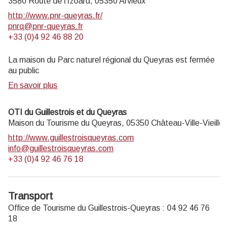
3580 Route de l’Izoard,
05350
Arvieux
http://www.pnr-queyras.fr/
pnrq@pnr-queyras.fr
+33 (0)4 92 46 88 20
La maison du Parc naturel régional du Queyras est fermée
au public
En savoir plus
OTI du Guillestrois et du Queyras
Maison du Tourisme du Queyras,
05350
Château-Ville-Vieille
http://www.guillestroisqueyras.com
info@guillestroisqueyras.com
+33 (0)4 92 46 76 18
Transport
Office de Tourisme du Guillestrois-Queyras : 04 92 46 76
18