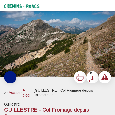
GUILLESTRE - Col Fromage depuis Bramousse
Col Fromage - DR
Chemins des Parcs
Imprimer
Télécharger
Signaler 
À
GUILLESTRE - Col Fromage depuis
>>
Accueil
>
>
Bramousse
pied
Guillestre
GUILLESTRE - Col Fromage depuis