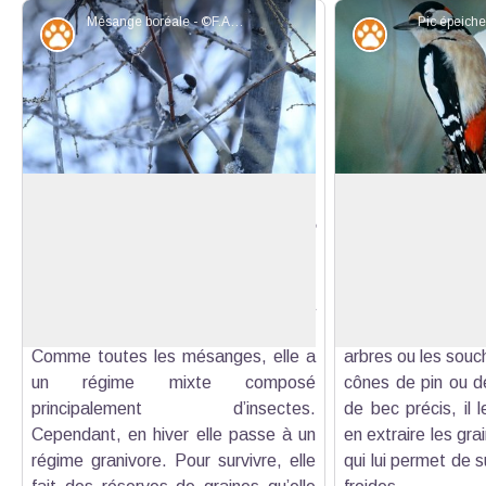
Mésange boréale - ©F.AMOROS_OTGQ
Pic épeich
Faune
Faune
Mésange boréale
Pic épeiche
La Mésange boréale
(Poecile
Quand l’hiver rédui
montanus)
est une habituée des
insectes, le
Voir l'image en plein écran
forêts de conifères du Queyras. Elle
(Dendrocopos m
se reconnaît à son chant flûté qui la
ingéniosité. Il am
distingue de la Mésange nonnette.
», des fissures ou
Comme toutes les mésanges, elle a
arbres ou les souch
un régime mixte composé
cônes de pin ou d
principalement d’insectes.
de bec précis, il 
Cependant, en hiver elle passe à un
en extraire les gra
régime granivore. Pour survivre, elle
qui lui permet de s