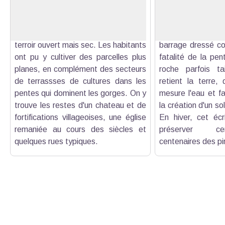
Voir l'image en plein écran
de la montagne d'Angèle (1606 m), le
la culture des oliv
village de Villeperdrix bénéficie d'un
liée à la terrass
ensoleillement favorable et d'un
Mais plus qu'un si
terroir ouvert mais sec. Les habitants
barrage dressé con
ont pu y cultiver des parcelles plus
fatalité de la pen
planes, en complément des secteurs
roche parfois tai
de terrassses de cultures dans les
retient la terre,
pentes qui dominent les gorges. On y
mesure l'eau et fa
trouve les restes d'un chateau et de
la création d'un so
fortifications villageoises, une église
En hiver, cet écr
remaniée au cours des siècles et
préserver cer
quelques rues typiques.
centenaires des pi