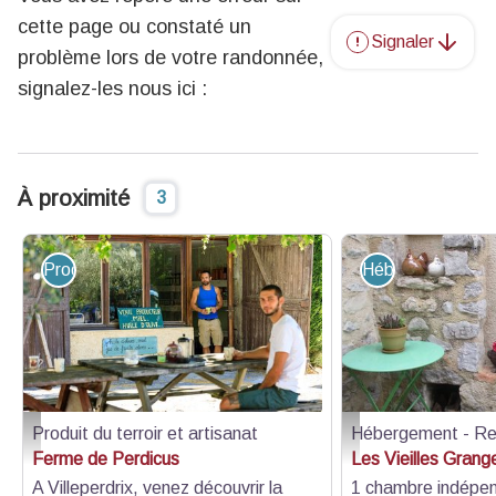
cette page ou constaté un
Signaler
problème lors de votre randonnée,
signalez-les nous ici :
À proximité
3
Produit du terroir et artisanat
Hébergement - R
Produit du terroir et artisanat
Hébergement - Re
photo-prestataire - Camille Moirenc
Les vieilles granges - L
Ferme de Perdicus
Les Vieilles Grang
A Villeperdrix, venez découvrir la
1 chambre indépe