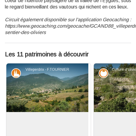
coeur de l'identité paysagère de la vallée de l'Eygues, sous
le regard bienveillant des vautours qui nichent en ces lieux.
Circuit également disponible sur l'application Geocaching :
https://www.geocaching.com/geocache/GCAND88_villeperdr
sentier-des-oliviers
Les 11 patrimoines à découvrir
Villeperdrix - F.TOURNIER
Patrimoine et histoire
Savoir-faire
Villeperdrix, au pied d'Angèle
La culture des oliv
Légèrement à l'écart des gorges de
Dans ces pent
l'Eygues, blotti au pied de la face sud
entrecoupées de 