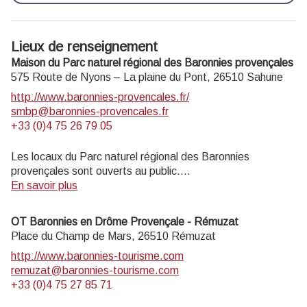
Lieux de renseignement
Maison du Parc naturel régional des Baronnies provençales
575 Route de Nyons – La plaine du Pont,
26510
Sahune
http://www.baronnies-provencales.fr/
smbp@baronnies-provencales.fr
+33 (0)4 75 26 79 05
Les locaux du Parc naturel régional des Baronnies
provençales sont ouverts au public.
En savoir plus
LA MAISON DU PARC EST OUVERTE DU 8 AVRIL AU
31 OCTOBRE 2025
OT Baronnies en Drôme Provençale - Rémuzat
Du mardi au vendredi de 14h à 18h, et les dimanches de
Place du Champ de Mars,
26510
Rémuzat
juillet et août de 14h à 18h
http://www.baronnies-tourisme.com
remuzat@baronnies-tourisme.com
+33 (0)4 75 27 85 71