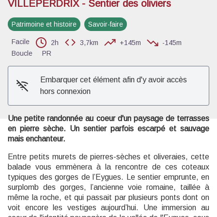
VILLEPERDRIX - Sentier des oliviers
Patrimoine et histoire
Savoir-faire
Voir l'image en plein écran
Facile
2h
3,7km
+145m
-145m
Boucle
PR
Embarquer cet élément afin d'y avoir accès
hors connexion
Une petite randonnée au coeur d'un paysage de terrasses
en pierre sèche. Un sentier parfois escarpé et sauvage
mais enchanteur.
Entre petits murets de pierres-sèches et oliveraies, cette
balade vous emmènera à la rencontre de ces coteaux
typiques des gorges de l’Eygues. Le sentier emprunte, en
surplomb des gorges, l’ancienne voie romaine, taillée à
même la roche, et qui passait par plusieurs ponts dont on
voit encore les vestiges aujourd’hui. Une immersion au