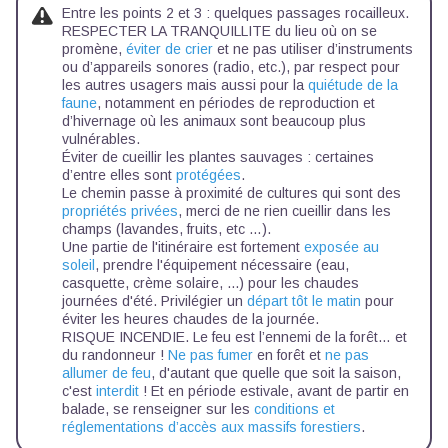
Entre les points 2 et 3 : quelques passages rocailleux.
RESPECTER LA TRANQUILLITE du lieu où on se
promène,
éviter de crier
et ne pas utiliser d’instruments
ou d’appareils sonores (radio, etc.), par respect pour
les autres usagers mais aussi pour la
quiétude de la
faune
, notamment en périodes de reproduction et
d’hivernage où les animaux sont beaucoup plus
vulnérables.
Éviter de cueillir les plantes sauvages : certaines
d’entre elles sont
protégées
.
Le chemin passe à proximité de cultures qui sont des
propriétés privées
, merci de ne rien cueillir dans les
champs (lavandes, fruits, etc …).
Une partie de l'itinéraire est fortement
exposée au
soleil
, prendre l'équipement nécessaire (eau,
casquette, crème solaire, ...) pour les chaudes
journées d'été. Privilégier un
départ tôt le matin
pour
éviter les heures chaudes de la journée.
RISQUE INCENDIE. Le feu est l’ennemi de la forêt… et
du randonneur !
Ne pas fumer
en forêt et
ne pas
allumer de feu
, d'autant que quelle que soit la saison,
c'est
interdit
! Et en période estivale, avant de partir en
balade, se renseigner sur les
conditions et
réglementations d’accès aux massifs forestiers
.