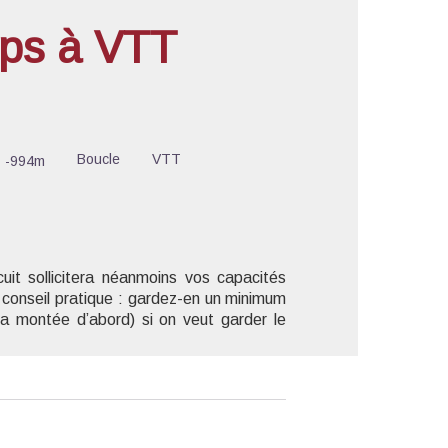
lps à VTT
'image en plein écran
Boucle
VTT
-994m
uit sollicitera néanmoins vos capacités
t conseil pratique : gardez-en un minimum
la montée d’abord) si on veut garder le