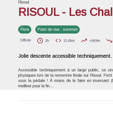
Risoul
RISOUL - Les Cha
Voir l
Flore
Point de vue - sommet
Difficile
3h
15,6km
+989m
Jolie descente accessible techniquement.
Accessible techniquement à un large public, ce circ
physiques lors de la remontée finale sur Risoul. Peti
sous la pédale ! À moins de le faire en inversant (
meilleur pour la fin…