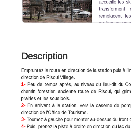
accueille les sk
transforment
remplacent les
station, se ren
de Risoul.
Description
Voir l'image en plein écran
Empruntez la route en direction de la station puis à l’
direction de Risoul Village.
1-
Peu de temps après, au niveau du lieu-dit du Col
chemin forestier, ancienne route de Risoul, qui grim
prairies et les sous bois.
2-
En arrivant à la station, vers la caserne de pomp
direction de l'Office de Tourisme.
3-
Tournez à gauche pour monter au-dessus du front 
4-
Puis, prenez la piste à droite en direction du lac