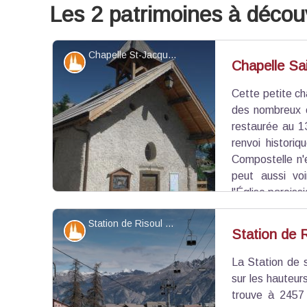
Les 2 patrimoines à découv
Chapelle St-Jacques à Gaudissard haut - CC Guillestrois-Queyras
Patrimoine et histoire
Chapelle Sa
Cette petite ch
des nombreux c
restaurée au 1
renvoi histori
Compostelle n'
peut aussi vo
l'Église paroiss
Station de Risoul 1850 - ©Lucie Parmentier - CC Guillestrois-Queyras
Patrimoine et histoire
Station de 
La Station de 
Voir l'image en plein écran
sur les hauteur
trouve à 2457 m