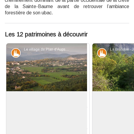
cheminement dominant de la partie occidentale de la crête
de la Sainte-Baume avant de retrouver l’ambiance
forestière de son ubac.
Les 12 patrimoines à découvrir
Le village de Plan d'Aups - Hervé Duclos
Patrimoine et histoire
Patrimoine et
Le village de Plan d'Aups
La Brasque, un es
sensible
Pendant plusieurs siècles, la
L’espace naturel 
commune de Plan d’Aups n’est
Voir l'image en plein écran
La Brasque est pr
constituée que de quelques fermes
Départemental du 
disséminées sur le plateau de la
la gestion, la prése