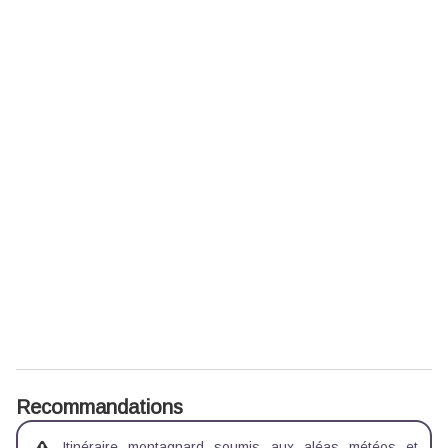
Recommandations
Itinéraire montagnard soumis aux aléas météos et