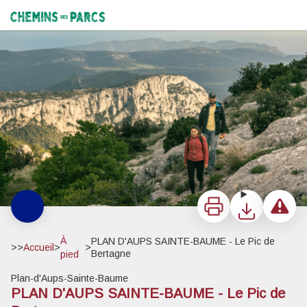
PLAN D'AUPS SAINTE-BAUME - Le Pic de Bertagne
Fin de journée sur le Bertagne - ©Olivier Octobre
Chemins des Parcs
Imprimer
Télécharger
Signaler 
À
PLAN D'AUPS SAINTE-BAUME - Le Pic de
>>
Accueil
>
>
Bertagne
pied
Plan-d'Aups-Sainte-Baume
PLAN D'AUPS SAINTE-BAUME - Le Pic de