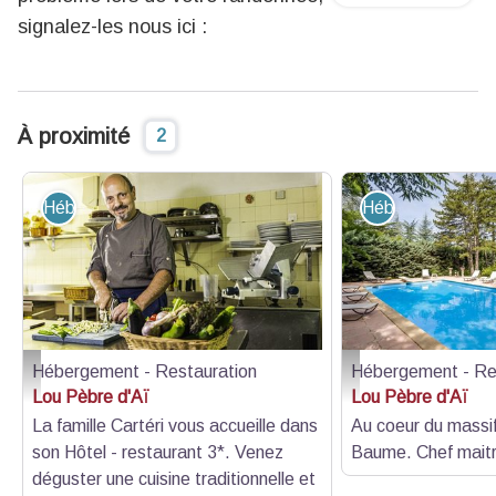
signalez-les nous ici :
À proximité
2
Hébergement - Restauration
Hébergement - R
Hébergement - Restauration
Hébergement - Re
Lou Pèbre d'Aï - Plan-d'Aups-Sainte-Baume - Lou Pèbre d'Aï - Plan-d'Aups
Lou Pèbre d'Aï - Plan-
Lou Pèbre d'Aï
Lou Pèbre d'Aï
La famille Cartéri vous accueille dans
Au coeur du massi
son Hôtel - restaurant 3*. Venez
Baume. Chef maitr
déguster une cuisine traditionnelle et