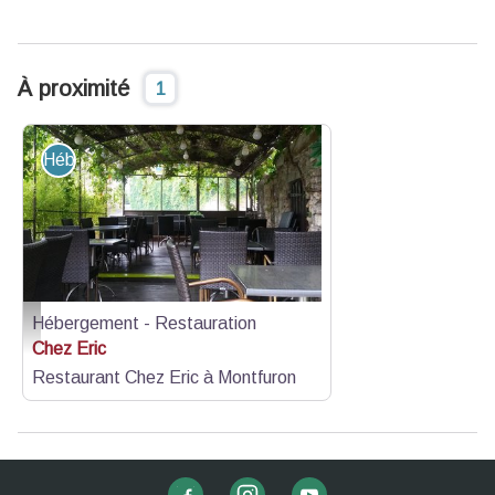
À proximité
1
Hébergement - Restauration
Hébergement - Restauration
Terrasse - OTC DLVA
Chez Eric
Restaurant Chez Eric à Montfuron