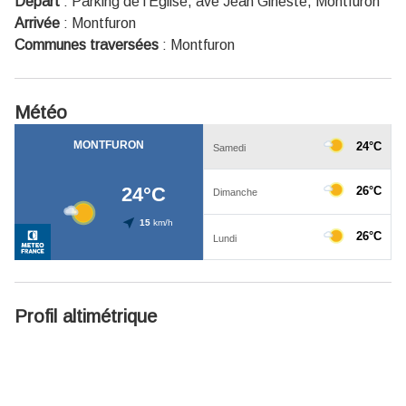
Départ
:
Parking de l'Eglise, ave Jean Gineste, Montfuron
Arrivée
:
Montfuron
Communes traversées
:
Montfuron
Météo
Profil altimétrique