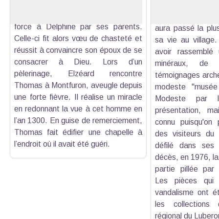
(XIIe s.). La légende raconte
cantonnier. Né e
qu'Elzéar de Sabran, fut marié de
dans les Alpes-de-
force à Delphine par ses parents.
aura passé la plu
Celle-ci fit alors vœu de chasteté et
sa vie au village.
réussit à convaincre son époux de se
avoir rassemblé 
consacrer à Dieu. Lors d’un
minéraux, de 
pèlerinage, Elzéard rencontre
témoignages arché
Thomas à Montfuron, aveugle depuis
modeste "musée p
une forte fièvre. Il réalise un miracle
Modeste par l
en redonnant la vue à cet homme en
présentation, mai
l’an 1300. En guise de remerciement,
connu puisqu'on 
Thomas fait édifier une chapelle à
des visiteurs du
l’endroit où il avait été guéri.
défilé dans ses
décès, en 1976, la 
partie pillée par
Les pièces qui
vandalisme ont é
les collections
régional du Lubero