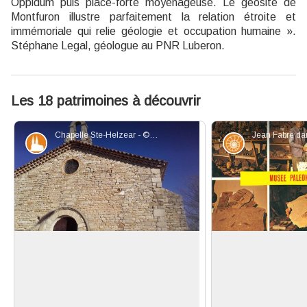
Oppidum puis place-forte moyenâgeuse. Le géosite de
Montfuron illustre parfaitement la relation étroite et
immémoriale qui relie géologie et occupation humaine ».
Stéphane Legal, géologue au PNR Luberon.
Les 18 patrimoines à découvrir
Chapelle Ste-Helzear - ©Eric Garnier - PNR Luberon
Patrimoine et histoire
Géologie
La légende de la chapelle Saint-
Un curieux cantonn
Elzéar
En 1930, Jean Fab
200 m en contrebas, se dresse sur le
une partie du
Voir l'image en plein écran
coteau, la chapelle Saint-Elzéar
Montfuron et exe