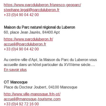
https://www.parcduluberon.fr/unesco-geoparc/
stephane.legal@parcduluberon.fr
+33 (0)4 90 04 42 00
Maison du Parc naturel régional du Luberon
60, place Jean Jaurès,
84400
Apt
https://www.parcduluberon.fr/
accueil@parcduluberon.fr
+33 (0)4 90 04 42 00
Au centre-ville d’Apt, la Maison du Parc du Luberon vous
accueille dans un hôtel particulier du XVIIIème siècle.
Informations touristiques et vente de livres, cartes,
En savoir plus
topoguides.
Exposition permanente visite gratuite.
OT Manosque
Musée de géologie entrée payante (4 € ; 2€ réduit ; gratuit
Place du Docteur Joubert,
04100
Manosque
moins de 18 ans, scolaires, enseignants).
http://www.ville-manosque.fr/n-ot/
accueil@manosque-tourisme.com
Ouvert au public lundi, mardi, jeudi 14h-17h30, et mercredi
+33 (0)4 92 72 16 00
9h-12h30 et 14h-17h30 (hors jours fériés).