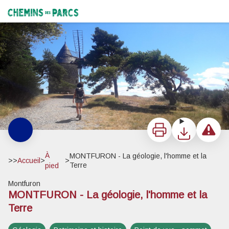
MONTFURON - La géologie, l'homme et la Terre
En approche du moulin à vent de Montfuron - ©Eric Garnier - PNR Luberon
Chemins des Parcs
Imprimer
Télécharger
Signaler 
À
MONTFURON - La géologie, l'homme et la
>>
Accueil
>
>
Terre
pied
Montfuron
MONTFURON - La géologie, l'homme et la
Voir l'image en plein écran
Terre