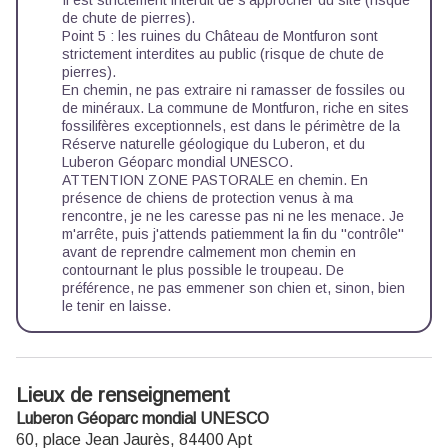
Il est strictement interdit de s'approcher du site (risque
de chute de pierres).
Point 5 : les ruines du Château de Montfuron sont
strictement interdites au public (risque de chute de
pierres).
En chemin, ne pas extraire ni ramasser de fossiles ou
de minéraux. La commune de Montfuron, riche en sites
fossilifères exceptionnels, est dans le périmètre de la
Réserve naturelle géologique du Luberon, et du
Luberon Géoparc mondial UNESCO.
ATTENTION ZONE PASTORALE en chemin. En
présence de chiens de protection venus à ma
rencontre, je ne les caresse pas ni ne les menace. Je
m'arrête, puis j'attends patiemment la fin du ''contrôle''
avant de reprendre calmement mon chemin en
contournant le plus possible le troupeau. De
préférence, ne pas emmener son chien et, sinon, bien
le tenir en laisse.
Lieux de renseignement
Luberon Géoparc mondial UNESCO
60, place Jean Jaurès,
84400
Apt