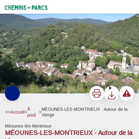
MÉOUNES-LES-MONTRIEUX - Autour de la Vierge
Vue du village depuis la Colline de la Vierge - Andrea Fernandez - PNR Sainte-Baume
Chemins des Parcs
Imprimer
Télécharger
Signaler 
À
MÉOUNES-LES-MONTRIEUX - Autour de la
>>
Accueil
>
>
Vierge
pied
Méounes-lès-Montrieux
MÉOUNES-LES-MONTRIEUX - Autour de la