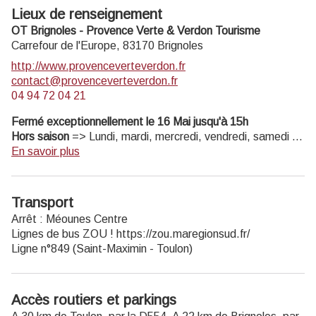
Lieux de renseignement
OT Brignoles - Provence Verte & Verdon Tourisme
Carrefour de l'Europe,
83170
Brignoles
http://www.provenceverteverdon.fr
contact@provenceverteverdon.fr
04 94 72 04 21
Fermé exceptionnellement le 16 Mai jusqu'à 15h
Hors saison
=> Lundi, mardi, mercredi, vendredi, samedi :
9h-12h / 14h-18h. Jeudi : 14h-18h. Fermé les dimanches &
En savoir plus
jours fériés
Avril / Mai / Juin / Septembre
=> Du lundi au samedi : 9h-
12h/14h-18h. Fermé dimanche & jours fériés
Transport
Juillet & Août
=> Du lundi au samedi : 9h-12h30 / 14h-19h.
Arrêt : Méounes Centre
Dimanche : 9h-12h30 (+ l'après-midi du dimanche des
Lignes de bus ZOU ! https://zou.maregionsud.fr/
Médiévales). 14/07 & 15/08 : ouvert
Ligne n°849 (Saint-Maximin - Toulon)
Accès routiers et parkings