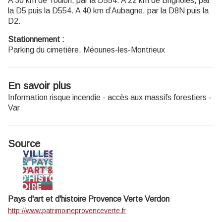
A 30 km de Toulon, par la D554. A 22 km de Brignoles, par
la D5 puis la D554. A 40 km d’Aubagne, par la D8N puis la
D2.
Stationnement :
Parking du cimetière, Méounes-les-Montrieux
En savoir plus
Information risque incendie - accès aux massifs forestiers -
Var
Source
Pays d'art et d'histoire Provence Verte Verdon
http://www.patrimoineprovenceverte.fr