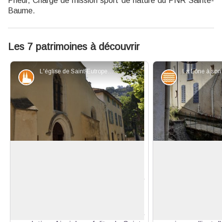
Prieur, Chargé de mission sport de nature du PNR Sainte-
Baume.
Les 7 patrimoines à découvrir
L'église de Saint-Eutrope - Andrea Fernandez - PNR Sainte-Baume
Patrimoine et histoire
Eaux et riviè
L'église de Saint-Eutrope
La Lône
L’église de Saint-Eutrope est un
La présence de l’e
édifice du XVIe siècle dont la
déterminant dans
Voir l'image en plein écran
construction a débuté en 1540. Elle
de Méounes-lès-M
sera progressivement agrandie en
d’assurer la
raison de l’accroissement de la
quotidienne des v