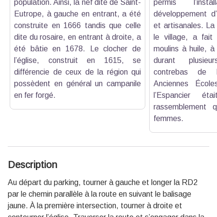
population. Ainsi, la nef dite de Saint-
permis l’inst
Eutrope, à gauche en entrant, a été
développement d’a
construite en 1666 tandis que celle
et artisanales. La
dite du rosaire, en entrant à droite, a
le village, a fait
été bâtie en 1678. Le clocher de
moulins à huile, à
l’église, construit en 1615, se
durant plusieu
différencie de ceux de la région qui
contrebas de 
possèdent en général un campanile
Anciennes École
en fer forgé.
l’Espancier ét
rassemblement qu
femmes.
Description
Au départ du parking, tourner à gauche et longer la RD2
par le chemin parallèle à la route en suivant le balisage
jaune. À la première intersection, tourner à droite et