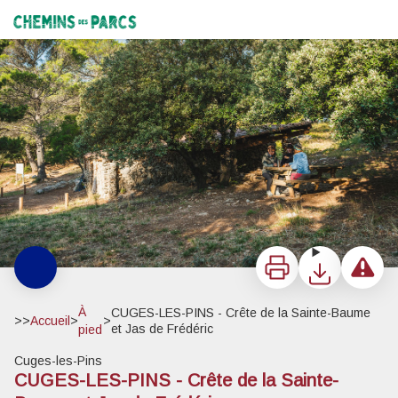
CUGES-LES-PINS - Crête de la Sainte-Baume et Jas de Frédéric
Jas de Frédéric - ©Florine Tournier
Chemins des Parcs
Imprimer
Télécharger
Signaler 
À
CUGES-LES-PINS - Crête de la Sainte-Baume
>>
Accueil
>
>
et Jas de Frédéric
pied
Cuges-les-Pins
CUGES-LES-PINS - Crête de la Sainte-