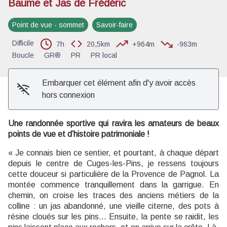
Baume et Jas de Frédéric
Voir l'image en plein écran
Point de vue - sommet
Savoir-faire
Difficile
7h
20,5km
+964m
-963m
Boucle
GR®
PR
PR local
Embarquer cet élément afin d'y avoir accès
hors connexion
Une randonnée sportive qui ravira les amateurs de beaux
points de vue et d’histoire patrimoniale !
« Je connais bien ce sentier, et pourtant, à chaque départ
depuis le centre de Cuges-les-Pins, je ressens toujours
cette douceur si particulière de la Provence de Pagnol. La
montée commence tranquillement dans la garrigue. En
chemin, on croise les traces des anciens métiers de la
colline : un jas abandonné, une vieille citerne, des pots à
résine cloués sur les pins… Ensuite, la pente se raidit, les