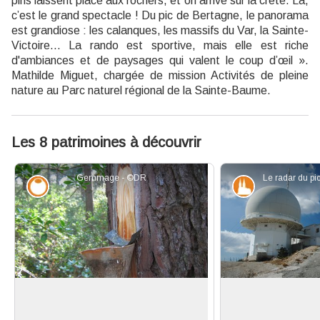
pins laissent place aux rochers, et on arrive sur la crête. Là,
c’est le grand spectacle ! Du pic de Bertagne, le panorama
est grandiose : les calanques, les massifs du Var, la Sainte-
Victoire… La rando est sportive, mais elle est riche
d'ambiances et de paysages qui valent le coup d’œil ».
Mathilde Miguet, chargée de mission Activités de pleine
nature au Parc naturel régional de la Sainte-Baume.
Les 8 patrimoines à découvrir
Gemmage - ©DR
Savoir-faire
Patrimoine et
Le gemmage
Le radar boule du 
Le gemmage est une technique qui
Au sommet du p