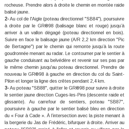
rocheuse. Prendre alors à droite le chemin en montée raide
balisé jaune.
2-
Au col de l'Aigle (poteau directionnel "SB84"), poursuivre
à droite par le GR®98 (balisage blanc et rouge) jusqu’à
arriver à un vallon dégagé (poteau directionnel en bois).
Suivre en face le balisage jaune (A/R 2,2 km direction "Pic
de Bertagne") par le chemin qui remonte jusqu’à la route
goudronnée menant au radar. Le contourner par le sentier à
gauche conduisant au belvédère et revenir sur ses pas par
le même chemin jusqu'au poteau directionnel. Prendre de
nouveau le GR®98 à gauche en direction du col du Saint-
Pilon et longer la ligne des crêtes pendant 2,4 km.
3-
Au poteau "SB88", quitter le GR®98 pour suivre à droite
le sentier jaune direction Cuges-les-Pins (descente raide et
glissante). Au carrefour de sentiers, poteau "SB87",
poursuivre à gauche par le sentier balisé bleu en direction
du « Four à Cade ». À l’intersection avec la piste menant à
la bergerie du Jas de Frédéric, bifurquer à droite. Arriver au