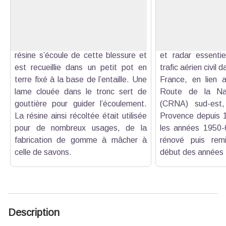
permet d’extraire la résine ("pègue"
station radar s
Voir l'image en plein écran
en provençal) des pins, en pratiquant
Sainte-Baume, géré
une incision verticale et superficielle
Générale de l’Avia
dans l’écorce, nommée "care". La
Elle regroupe des
résine s’écoule de cette blessure et
et radar essentie
est recueillie dans un petit pot en
trafic aérien civil 
terre fixé à la base de l’entaille. Une
France, en lien 
lame clouée dans le tronc sert de
Route de la Nav
gouttière pour guider l’écoulement.
(CRNA) sud-est,
La résine ainsi récoltée était utilisée
Provence depuis 1
pour de nombreux usages, de la
les années 1950-6
fabrication de gomme à mâcher à
rénové puis rem
celle de savons.
début des années
Description