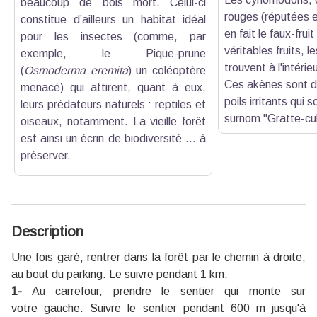
beaucoup de bois mort. Celui-ci
rouges (réputées e
constitue d’ailleurs un habitat idéal
en fait le faux-fruit
pour les insectes (comme, par
véritables fruits, 
exemple, le Pique-prune
trouvent à l'intéri
(
Osmoderma eremita
) un coléoptère
Ces akènes sont 
menacé) qui attirent, quant à eux,
poils irritants qui s
leurs prédateurs naturels : reptiles et
surnom "Gratte-cul
oiseaux, notamment. La vieille forêt
est ainsi un écrin de biodiversité ... à
préserver.
Description
Une fois garé, rentrer dans la forêt par le chemin à droite,
au bout du parking. Le suivre pendant 1 km.
1-
Au carrefour, prendre le sentier qui monte sur
votre gauche. Suivre le sentier pendant 600 m jusqu'à