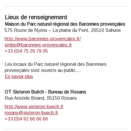
Lieux de renseignement
Maison du Parc naturel régional des Baronnies provençales
575 Route de Nyons – La plaine du Pont,
26510
Sahune
http://www.baronnies-provencales.fr/
smbp@baronnies-provencales.fr
+33 (0)4 75 26 79 05
Les locaux du Parc naturel régional des Baronnies
provençales sont ouverts au public.
En savoir plus
LA MAISON DU PARC EST OUVERTE DU 8 AVRIL AU
31 OCTOBRE 2025
OT Sisteron Buëch - Bureau de Rosans
Du mardi au vendredi de 14h à 18h, et les dimanches de
Rue Aristide Briand,
05150
Rosans
juillet et août de 14h à 18h
http://www.sisteron-buech.fr
rosans@sisteron-buech.fr
+33 (0)4 92 66 66 66