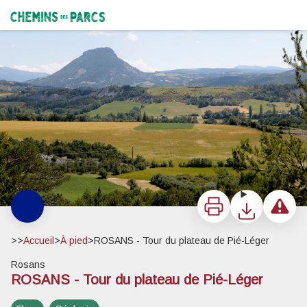
ROSANS - Tour du plateau de Pié-Léger
Bassin de Rosans - Aurélia PAYELLE - PNR Baronnies provençales
Chemins des Parcs
Imprimer
Télécharger
Signaler 
>>
Accueil
>
À pied
>
ROSANS - Tour du plateau de Pié-Léger
Rosans
ROSANS - Tour du plateau de Pié-Léger