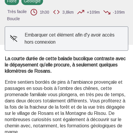
Flore
Géologie
Voir l'image en plein écran
Très facile
1h30
3,8km
+109m
-109m
Boucle
Embarquer cet élément afin d'y avoir accès
hors connexion
La courte durée de cette balade bucolique contraste avec
le dépaysement qu’elle procure, à seulement quelques
kilomètres de Rosans.
Entre sentiers bordés de pins à l'ambiance provençale et
passages en sous-bois à l’ombre des chênes, cette
promenade familiale vous plongera, en très peu de temps,
dans deux décors totalement différents. Vous profiterez à
la fois de la fraicheur de la forêt et de la vue très dégagée
sur le village de Rosans et la Montagne du Risou. De
nombreuses curiosités sont également à découvrir sur le
chemin avec, notamment, les formations géologiques de
marne.