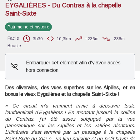
EYGALIÈRES - Du Contras à la chapelle
Saint-Sixte
Voir l'image en plein écran
Patrimoine et histoire
Facile
3h30
10,3km
+236m
-236m
Boucle
Embarquer cet élément afin d'y avoir accès
hors connexion
Des oliveraies, des vues superbes sur les Alpilles, et en
bonus le vieux Eygalières et la chapelle Saint-Sixte !
« Ce circuit m'a vraiment invité à découvrir toute
l'authenticité d'Eygalières ! En montant jusqu'à la colline
du Contras, j'ai été assez subjugué par la vue
panoramique sur les Alpilles et les vallées alentours.
L’itinéraire s'est terminé par un passage à la chapelle
Saint-Sixte du XIIe s., un lieu paisible et un petit havre de