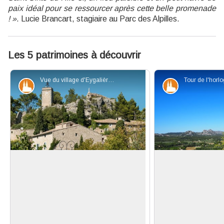
paix idéal pour se ressourcer après cette belle promenade
! »
. Lucie Brancart, stagiaire au Parc des Alpilles.
Les 5 patrimoines à découvrir
Vue du village d'Eygalières - PNR Alpilles
Patrimoine et histoire
Patrimoine et
Eygalières
La Tour de l’Horlo
Construit sur une surélévation
La Tour de l’Horlo
rocheuse, le village médiéval qu’était
symbole pour 
Voir l'image en plein écran
Eygalières s’est étendu au-delà de
d’Eygalières. Jadi
ces murs à partir du XVIIIe s. Venez
propriétaire des t
découvrir le donjon médiéval,
fut emprisonné pa