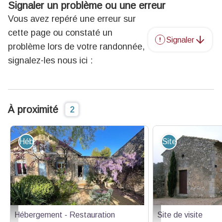
Signaler un problème ou une erreur
Vous avez repéré une erreur sur
cette page ou constaté un
Signaler
problème lors de votre randonnée,
signalez-les nous ici :
À proximité
2
Hébergement - Restauration
Site de visite
Hébergement - Restauration
Site de visite
Gîtes de France
Musée Maurice Pezet / C