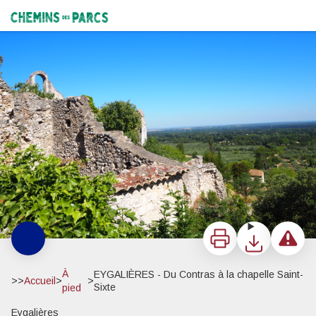
EYGALIÈRES - Du Contras à la chapelle Saint-Sixte
Vue sur la plaine depuis l’ancienne église Saint-Laurent - ©Anaïs Liprendy - Alpilles
Chemins des Parcs
Imprimer
Télécharger
Signaler 
À
EYGALIÈRES - Du Contras à la chapelle Saint-
>>
Accueil
>
>
Sixte
pied
Eygalières