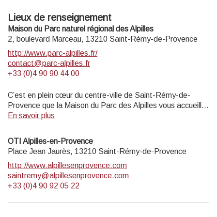
Lieux de renseignement
Maison du Parc naturel régional des Alpilles
2, boulevard Marceau,
13210
Saint-Rémy-de-Provence
http://www.parc-alpilles.fr/
contact@parc-alpilles.fr
+33 (0)4 90 90 44 00
C’est en plein cœur du centre-ville de Saint-Rémy-de-
Provence que la Maison du Parc des Alpilles vous accueille
dans ses locaux entièrement rénovés. Ce nouveau lieu
En savoir plus
vivant est multi-fonctions : il héberge l’équipe d’ingénierie
du Parc mais dispose également d’un espace d’accueil du
OTI Alpilles-en-Provence
public, de salles d’exposition. Véritable centre de
Place Jean Jaurès,
13210
Saint-Rémy-de-Provence
ressources des patrimoines du Parc, il a pour ambition de
http://www.alpillesenprovence.com
faire rayonner les habitants, les visiteurs et les touristes sur
saintremy@alpillesenprovence.com
l’ensemble des 16 communes du Parc.
+33 (0)4 90 92 05 22
Ouvert du lundi au vendredi de 9h à 12h30 et de 13h30 à
17h.