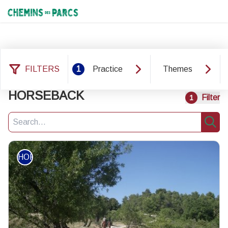
Chemins des Parcs
FILTERS
1
Practice
Themes
2 results practice:
HORSEBACK
Filter
1
Search
Sear
HORSEBACK