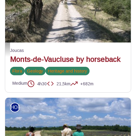
Au pas, entre verger et forêt - ©Florence Farcot - Centre équestre de Joucas
Joucas
Monts-de-Vaucluse by horseback
Flora
Geology
Heritage and history
Medium
4h30
21,5km
+682m
HORSEBACK