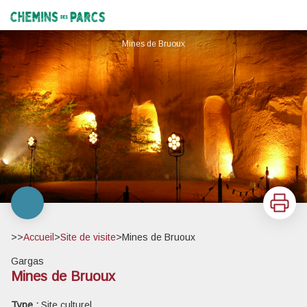
Mines de Bruoux
Chemins des Parcs
Mines de Bruoux
Imprimer
>>
Accueil
>
Site de visite
>
Mines de Bruoux
Gargas
Mines de Bruoux
Voir l'image en plein écran
Type :
Site culturel