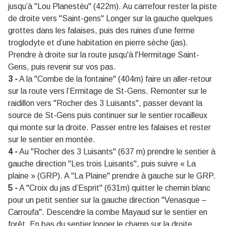
jusqu’à "Lou Planestèu" (422m). Au carrefour rester la piste
de droite vers "Saint-gens" Longer sur la gauche quelques
grottes dans les falaises, puis des ruines d’une ferme
troglodyte et d’une habitation en pierre sèche (jas).
Prendre à droite sur la route jusqu'à l'Hermitage Saint-
Gens, puis revenir sur vos pas.
3 -
A la "Combe de la fontaine" (404m) faire un aller-retour
sur la route vers l’Ermitage de St-Gens. Remonter sur le
raidillon vers "Rocher des 3 Luisants", passer devant la
source de St-Gens puis continuer sur le sentier rocailleux
qui monte sur la droite. Passer entre les falaises et rester
sur le sentier en montée.
4 -
Au "Rocher des 3 Luisants" (637 m) prendre le sentier à
gauche direction "Les trois Luisants", puis suivre « La
plaine » (GRP). A "La Plaine" prendre à gauche sur le GRP.
5 -
A "Croix du jas d’Esprit" (631m) quitter le chemin blanc
pour un petit sentier sur la gauche direction "Venasque –
Carroufa". Descendre la combe Mayaud sur le sentier en
forêt. En bas du sentier longer le champ sur la droite