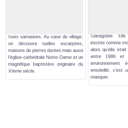
Au pied du Mont Ventoux, dominant
La chapelle du Pri
vignes, garrigues et cerisiers,
Voir l'image en plein écran
entre le XII et XI
Venasque est une ancienne cité
ancien lieu culte 
médiévale dont subsistent aujourd'hui
par l’évêque Ou
les vestiges de remparts et trois
Ganagobie. Elle 
tours sarrasines. Au cœur du village,
inscrite comme mo
on découvre ruelles escarpées,
alors qu’elle était
maisons de pierres dorées mais aussi
entre 1986 et 
l'église-cathédrale Notre-Dame et un
environnement é
magnifique baptistère originaire du
ensoleillé, c’est
XIème siècle.
manquer.