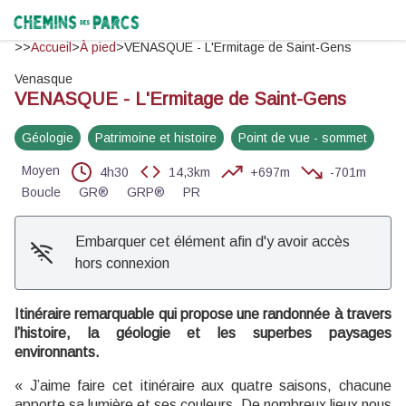
VENASQUE - L'Ermitage de Saint-Gens
Voir l'image en plein écran
©F. Tournier
Chemins des Parcs
>>
Accueil
>
À pied
>
VENASQUE - L'Ermitage de Saint-Gens
Venasque
VENASQUE - L'Ermitage de Saint-Gens
Géologie
Patrimoine et histoire
Point de vue - sommet
Moyen
4h30
14,3km
+697m
-701m
Boucle
GR®
GRP®
PR
Embarquer cet élément afin d'y avoir accès
hors connexion
Itinéraire remarquable qui propose une randonnée à travers
l’histoire, la géologie et les superbes paysages
environnants.
« J’aime faire cet itinéraire aux quatre saisons, chacune
apporte sa lumière et ses couleurs. De nombreux lieux nous