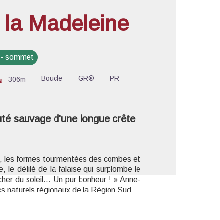
 la Madeleine
'image en plein écran
e - sommet
Boucle
GR®
PR
-306m
uté sauvage d'une longue crête
f, les formes tourmentées des combes et
, le défilé de la falaise qui surplombe le
her du soleil... Un pur bonheur ! » Anne-
cs naturels régionaux de la Région Sud.