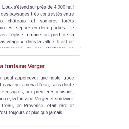
Lioux s’étend sur près de 4 000 ha !
e des paysages très contrastés entre
ieux châteaux et sombres forêts
oux est séparé en deux parties : le
avec l’église romane au pied de la
as village », dans la vallée. Il est dit
 accompagné de ses éléphants de
des Alpes. Cela explique la présence
la fontaine Verger
n peut appercevoir une rigole, trace
it canal qui amenait l'eau, sans doute
e. Peu après, aux premières maisons,
urce, la fontaine Verger et son lavoir
 L'eau, en Provence, était rare et
l'est toujours et plus que jamais !