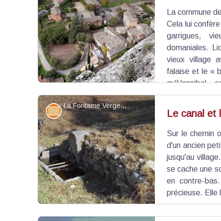
La commune de 
Voir l'image en plein écran
Cela lui confèr
garrigues, v
domaniales. Li
vieux village 
falaise et le « b
qu'Hannibal,
guerre, traversa Lioux avant de gagner la route 
La Fontaine Verger - ©Christine Balme - PNR Luberon
d'un éléphant sur les armoiries de la commune.
Eaux et rivières
Le canal et 
Sur le chemin o
Voir l'image en plein écran
d'un ancien pet
jusqu'au villag
se cache une so
en contre-bas.
précieuse. Elle 