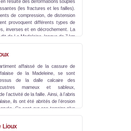
r le territoire du Géoparc du Luberon,
 en résulte des déformations souples
assantes (les fractures et les failles).
nts de compression, de distension
ment provoquent différents types de
les, inverses et en décrochement. La
x dit de La Madeleine, longue de 7 km
’un magnifique escarpement de faille
latif d’un bloc calcaire massif par
oux
nnées). C’est le plan de faille de la
rtiment affaissé de la cassure de
falaise de la Madeleine, se sont
essus de la dalle calcaire des
acustres marneux et sableux,
l’activité de la faille. Ainsi, à l’abris
laise, ils ont été abrités de l’érosion
ervés. Ce sont sur ces terrains plus
ifiés le village, les hameaux de la
 les zones cultivées. C'est le fossé
e Lioux