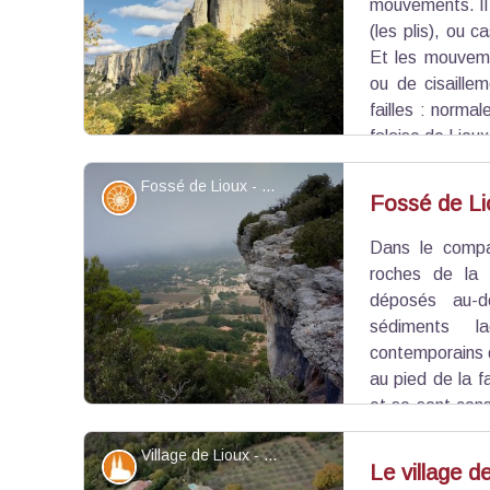
partie de la
soixantaine de géosites
identifiés su
mouvements. Il
animé et piloté par le PNR Luberon.
(les plis), ou c
Et les mouveme
ou de cisaille
failles : norma
falaise de Liou
et d’une hauteur de 80 m, souligne la présence d
Fossé de Lioux - ©Eric Garnier - PNR Luberon
normale, orientée NE-SW, avec un déplacement re
Géologie
Fossé de Li
rapport à l’autre (entre -40 et -25 millions d’a
Madeleine !
Dans le compa
Voir l'image en plein écran
roches de la 
déposés au-d
sédiments l
contemporains de 
au pied de la fa
et se sont cons
tendres et plus propices que se sont ensuite éd
Village de Lioux - ©Eric Garnier - PNR Luberon
Combe, du Château et du Parrotier. Ce sont aussi
Patrimoine et histoire
Le village d
de Lioux !