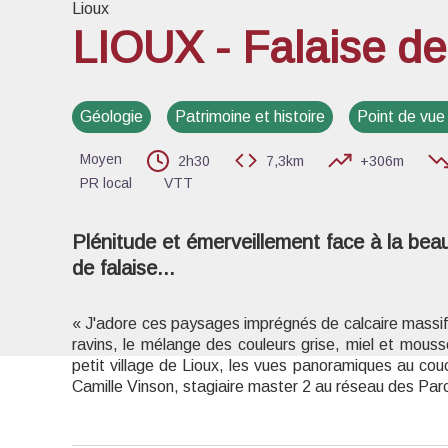
Lioux
LIOUX - Falaise de
Voir l
Géologie
Patrimoine et histoire
Point de vu
Moyen
2h30
7,3km
+306m
PR local
VTT
Plénitude et émerveillement face à la bea
de falaise...
« J'adore ces paysages imprégnés de calcaire massi
ravins, le mélange des couleurs grise, miel et mousse
petit village de Lioux, les vues panoramiques au couc
Camille Vinson, stagiaire master 2 au réseau des Par