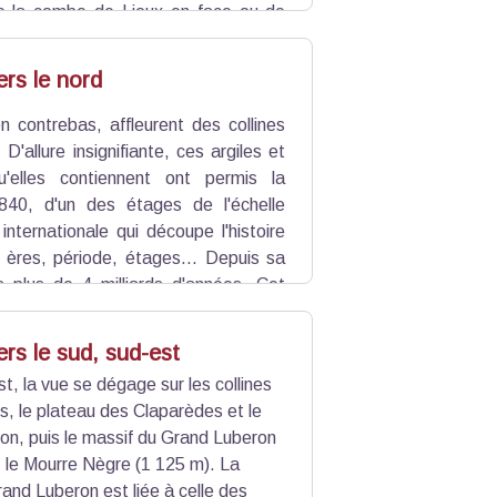
e la combe de Lioux en face ou de
raccorder la circulation des eaux du
ers le nord
n contrebas, affleurent des collines
. D'allure insignifiante, ces argiles et
u'elles contiennent ont permis la
840, d'un des étages de l'échelle
 internationale qui découpe l'histoire
n ères, période, étages... Depuis sa
 a plus de 4 milliards d'années. Cet
en sûr, entre -125 et -113 millions
rs le sud, sud-est
t, la vue se dégage sur les collines
rs, le plateau des Claparèdes et le
on, puis le massif du Grand Luberon
 le Mourre Nègre (1 125 m). La
and Luberon est liée à celle des