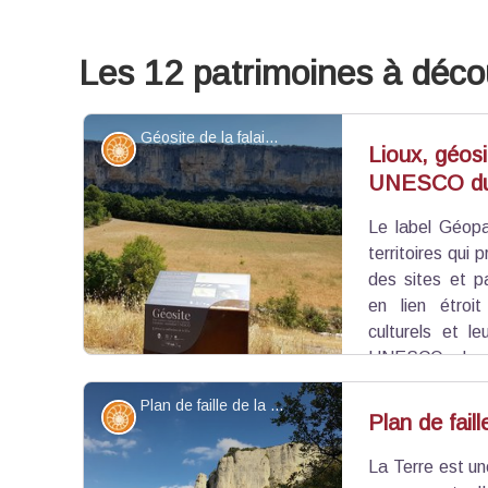
Les 12 patrimoines à déco
Géosite de la falaise de la Madeleine - ©Stéphane Legal - PNR Luberon
Géologie
Lioux, géos
UNESCO du
Le label Géop
territoires qui 
des sites et p
en lien étroit
culturels et l
UNESCO du Lu
international engagé pour la transmission du pa
Plan de faille de la Madeleine - ©OTI Pays d'Apt Luberon
par le Parc naturel régional du Luberon, il réuni
Géologie
Plan de fail
de l’histoire de la Terre, structurent les pay
géodiversité, biodiversité et activités humaines.
La Terre est un
Voir l'image en plein écran