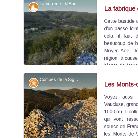
La Verrerie - ©Eric Garnier - PNR Luberon
Patrimoine et histoire
La fabrique 
Cette bastide a
Voir l'image en plein écran
d'un passé loin
cela, il faut
beaucoup de bo
Moyen-Age, le
région, à cause
Monts-de-Vaucl
à peu ! En 1701, le conseil de Simiane-La-Reton
Combes de la Sigalière et rocher de l'Aigle au fond - ©Eric Garnier - PNR Luberon
qui est le chancre de la forêt". La dernière verre
Géologie
Les Monts-
Voyez aussi 
Voir l'image en plein écran
Vaucluse, grand
1000 m). Il coll
qui vont resso
source de Franc
les Monts-de-V