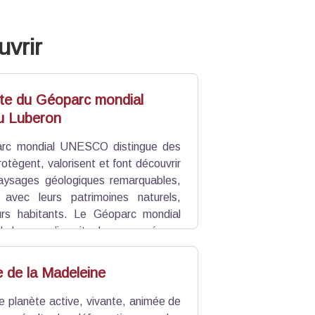
uvrir
ite du Géoparc mondial
 Luberon
arc mondial UNESCO distingue des
protègent, valorisent et font découvrir
aysages géologiques remarquables,
 avec leurs patrimoines naturels,
eurs habitants. Le Géoparc mondial
beron s’inscrit dans ce réseau
trimoine géologique. Animé et piloté
t de nombreux géosites qui témoignent
le de la Madeleine
sages et illustrent les liens entre
 La
falaise de la Madeleine
à Lioux fait
e planète active, vivante, animée de