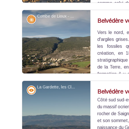
comme celui d
Vaumale , à l'ouest. Ces canyons permettent de 
Combe de Lioux - ©Eric Garnier - PNR Luberon
plateau à celle du bassin d'Apt.
Géologie
Belvédère v
Vers le nord, e
Voir l'image en plein écran
d'argiles grises
les fossiles q
création, en 1
stratigraphique
de la Terre, e
formation il y
étage est l'Aptien, qui tire son nom d'Apt, bi
La Gardette, les Claparèdes et le Mourre Nègre - ©Eric Garnier - PNR Luberon
d'années.
Point de vue - sommet
Belvédère ve
Côté sud sud-es
du massif ocrie
Voir l'image en plein écran
rocher de Saign
et son sommet,
naissance du Gr