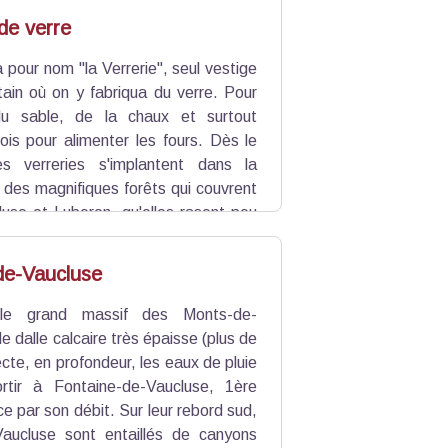
de verre
 pour nom "la Verrerie", seul vestige
tain où on y fabriqua du verre. Pour
 du sable, de la chaux et surtout
is pour alimenter les fours. Dès le
s verreries s'implantent dans la
 des magnifiques forêts qui couvrent
use et Luberon, qu'elles rasent peu
de supplie de "supprimer la verrerie
rie du pays d'Apt fermera en 1889.
de-Vaucluse
le grand massif des Monts-de-
e dalle calcaire très épaisse (plus de
ecte, en profondeur, les eaux de pluie
rtir à Fontaine-de-Vaucluse, 1ère
e par son débit. Sur leur rebord sud,
aucluse sont entaillés de canyons