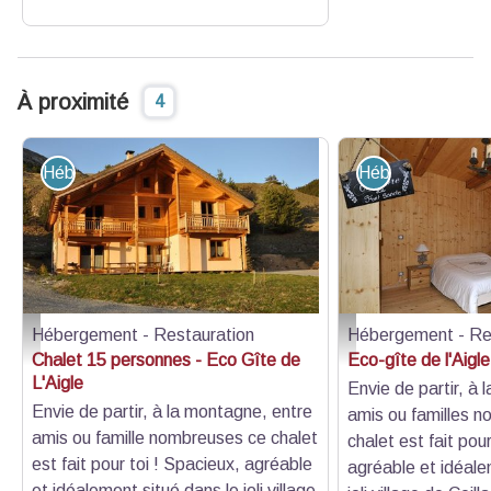
À proximité
4
Hébergement - Restauration
Hébergement - R
Hébergement - Restauration
Hébergement - Re
Chalet 15 personnes - Eco Gîte de L'Aigle
Chambre de l'éco-gîte - 
Chalet 15 personnes - Eco Gîte de
Eco-gîte de l'Aigle
L'Aigle
Envie de partir, à
Envie de partir, à la montagne, entre
amis ou familles 
amis ou famille nombreuses ce chalet
chalet est fait pou
est fait pour toi ! Spacieux, agréable
agréable et idéale
et idéalement situé dans le joli village