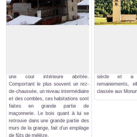
Maison Chabrand
Eglise Sainte-Céci
Classée monument historique depuis
Accompagnée d
1991, la maison Chabrand est un
clocher de type 
Voir l'image en plein écran
modèle d’architecture compact
Sainte-Cécile se d
typique de Ceillac. Elle se compose
champs à l’écar
en général d’un plan en « L » avec
construction date
une cour intérieure abritée.
siècle et a s
Comportant le plus souvent un rez-
remaniements, ell
de-chaussée, un niveau intermédiaire
classée aux Monum
et des combles, ces habitations sont
faites en grande partie de
maçonnerie. Le bois quant à lui se
retrouve dans une grande partie des
murs de la grange, fait d’un empilage
de fûts de mélèze.