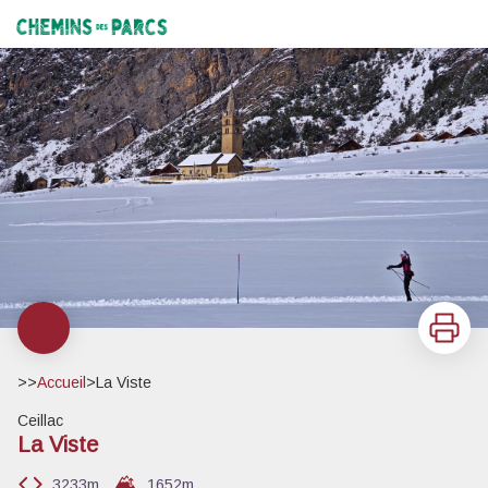
La Viste
Devant la falaise de la Viste et l'église Sainte-Cécile - Norman Lancelot
Chemins des Parcs
Imprimer
>>
Accueil
>
La Viste
Ceillac
La Viste
3233m
1652
m