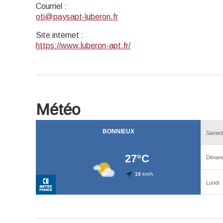
Courriel
:
oti@paysapt-luberon.fr
Site internet
:
https://www.luberon-apt.fr/
Météo