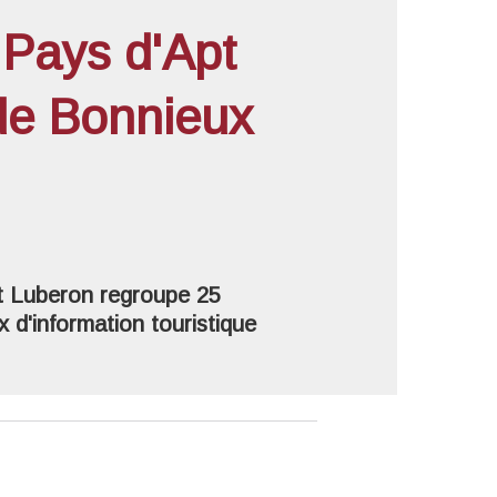
 Pays d'Apt
de Bonnieux
'image en plein écran
 Luberon regroupe 25
 d'information touristique