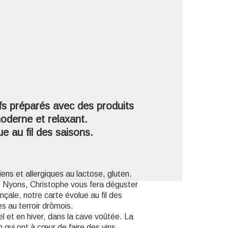
'image en plein écran
ifs préparés avec des produits
moderne et relaxant.
e au fil des saisons.
ns et allergiques au lactose, gluten.
de Nyons, Christophe vous fera déguster
nçale, notre carte évolue au fil des
es au terroir drômois.
el et en hiver, dans la cave voûtée. La
 qui ont à cœur de faire des vins