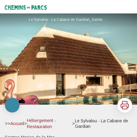
Le Sylvalou - La Cabane de Gardian
Chemins des Parcs
Le Sylvalou - La Cabane de Gardian_Saintes-Maries-de-la-Mer
Imprimer
Hébergement -
Le Sylvalou - La Cabane de
>>
Accueil
>
>
Gardian
Restauration