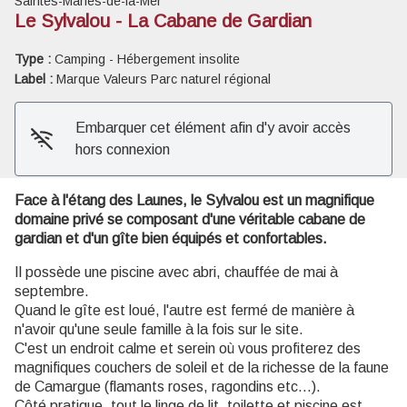
Saintes-Maries-de-la-Mer
Le Sylvalou - La Cabane de Gardian
Voir l'image en plein écran
Type :
Camping - Hébergement insolite
Label :
Marque Valeurs Parc naturel régional
Embarquer cet élément afin d'y avoir accès
hors connexion
Face à l'étang des Launes, le Sylvalou est un magnifique
domaine privé se composant d'une véritable cabane de
gardian et d'un gîte bien équipés et confortables.
Il possède une piscine avec abri, chauffée de mai à
septembre.
Quand le gîte est loué, l'autre est fermé de manière à
n'avoir qu'une seule famille à la fois sur le site.
C'est un endroit calme et serein où vous profiterez des
magnifiques couchers de soleil et de la richesse de la faune
de Camargue (flamants roses, ragondins etc...).
Côté pratique, tout le linge de lit, toilette et piscine est