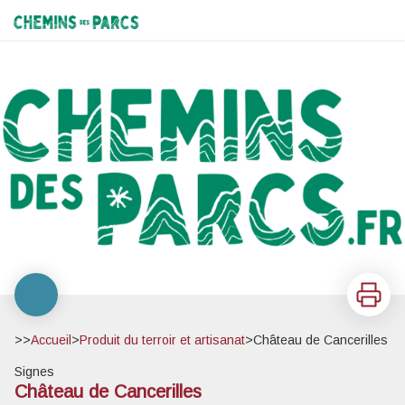
Château de Cancerilles
Chemins des Parcs
Imprimer
>>
Accueil
>
Produit du terroir et artisanat
>
Château de Cancerilles
Signes
Château de Cancerilles