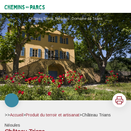
Château Trians
Chemins des Parcs
Château Trians_Néoules - Domaine de Trians
Imprimer
>>
Accueil
>
Produit du terroir et artisanat
>
Château Trians
Néoules