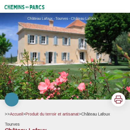
Château Lafoux
Chemins des Parcs
Château Lafoux - Tourves - Château Lafoux - Tourves
Imprimer
>>
Accueil
>
Produit du terroir et artisanat
>
Château Lafoux
Tourves