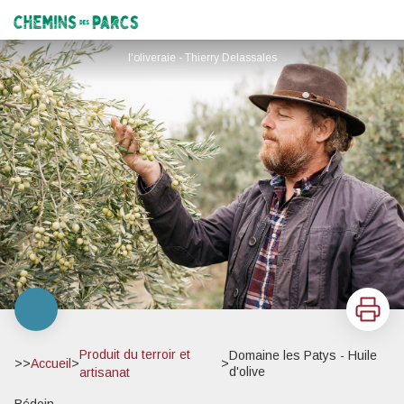
Domaine les Patys - Huile d'olive
Chemins des Parcs
l'oliveraie - Thierry Delassales
Imprimer
Produit du terroir et
Domaine les Patys - Huile
>>
Accueil
>
>
d'olive
artisanat