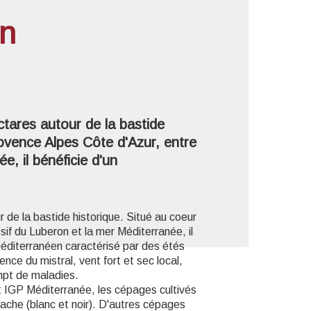
an
'image en plein écran
tares autour de la bastide
rovence Alpes Côte d'Azur, entre
e, il bénéficie d'un
de la bastide historique. Situé au coeur
if du Luberon et la mer Méditerranée, il
méditerranéen caractérisé par des étés
nce du mistral, vent fort et sec local,
mpt de maladies.
 IGP Méditerranée, les cépages cultivés
nache (blanc et noir). D'autres cépages