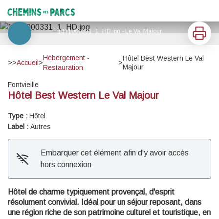
Hôtel Best Western Le Val Majour
Chemins des Parcs
Imprimer
13T1000331_1_HD.jpg - Le Val Majour
Voir l'image en plein écran
Hébergement -
Hôtel Best Western Le Val
>>
Accueil
>
>
Majour
Restauration
Fontvieille
Hôtel Best Western Le Val Majour
Type :
Hôtel
Label :
Autres
Embarquer cet élément afin d'y avoir accès
hors connexion
Hôtel de charme typiquement provençal, d'esprit
résolument convivial. Idéal pour un séjour reposant, dans
une région riche de son patrimoine culturel et touristique, en