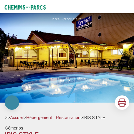
IBIS STYLE
Chemins des Parcs
hôtel - propriétaire
Imprimer
>>
Accueil
>
Hébergement - Restauration
>
IBIS STYLE
Gémenos