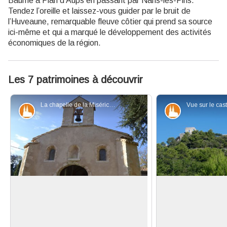
Baume à Plan d'Aups en passant par Nans-les-Pins.
Tendez l’oreille et laissez-vous guider par le bruit de
l’Huveaune, remarquable fleuve côtier qui prend sa source
ici-même et qui a marqué le développement des activités
économiques de la région.
Les 7 patrimoines à découvrir
La chapelle de la Miséricorde - Andrea Fernandez - PNR Sainte-Baume
Patrimoine et histoire
Patrimoine et
La chapelle de la Miséricorde
Le castrum du Vie
Datée de 1623, la chapelle a été
Ce castrum fait 
érigée par la confrérie des Pénitents
spectaculaires p
Voir l'image en plein écran
blancs afin d’abriter une statue de la
vestiges conser