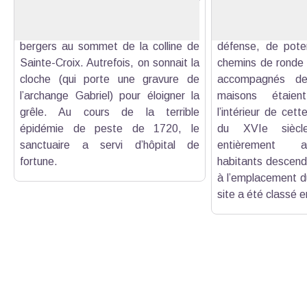
Vierge à l’enfant qui, d’après une
médiéval de Nans 
légende, aurait été trouvée par des
une enceinte do
bergers au sommet de la colline de
défense, de poter
Sainte-Croix. Autrefois, on sonnait la
chemins de ronde 
cloche (qui porte une gravure de
accompagnés de 
l’archange Gabriel) pour éloigner la
maisons étaien
grêle. Au cours de la terrible
l’intérieur de cett
épidémie de peste de 1720, le
du XVIe siècl
sanctuaire a servi d’hôpital de
entièrement a
fortune.
habitants descenda
à l’emplacement du
site a été classé 