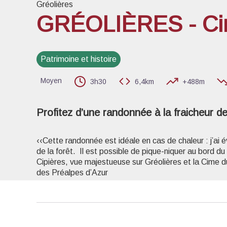
Gréolières
GRÉOLIÈRES - Cir
Voir l
Patrimoine et histoire
Moyen
3h30
6,4km
+488m
Profitez d’une randonnée à la fraicheur d
‹‹Cette randonnée est idéale en cas de chaleur : j’ai év
de la forêt. Il est possible de pique-niquer au bord d
Cipières, vue majestueuse sur Gréolières et la Cime
des Préalpes d’Azur