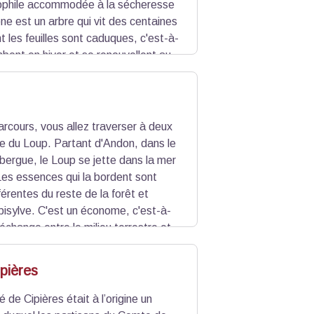
phile accommodée à la sécheresse
ne est un arbre qui vit des centaines
t les feuilles sont caduques, c'est-à-
mbent en hiver et se renouvellent au
s essences de feuillus telles que le
arcours, vous allez traverser à deux
uve du Loup. Partant d'Andon, dans le
ibergue, le Loup se jette dans la mer
es essences qui la bordent sont
érentes du reste de la forêt et
ipisylve. C'est un économe, c'est-à-
échange entre le milieu terrestre et
eu propice pour un grand nombre
ipières
é de Cipières était à l’origine un