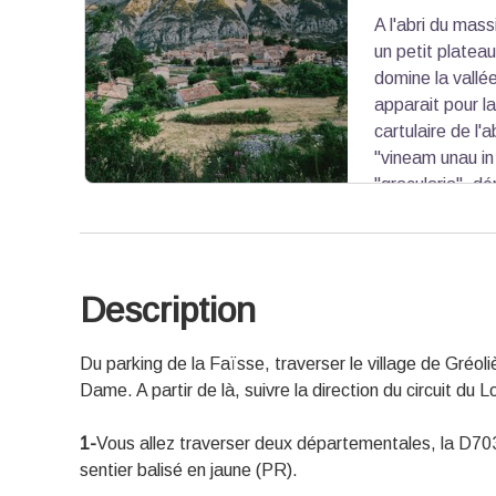
A l'abri du massi
Voir l'image en plein écran
un petit platea
domine la vallé
apparait pour l
cartulaire de l'
"vineam unau in
"gracularia", dér
"corneille". Au cours de son histoire, l’économie d
aux activités agricoles. Désormais apiculteurs et
produits de qualité. Vous pourrez trouver au sein 
épicerie mais également des restaurants.
Description
Voir l'image en plein écran
Du parking de la Faïsse, traverser le village de Gréol
Dame. A partir de là, suivre la direction du circuit du 
1-
Vous allez traverser deux départementales, la D703
sentier balisé en jaune (PR).