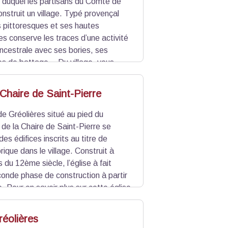
 duquel les partisans du Comte de
nstruit un village. Typé provençal
s pittoresques et ses hautes
es conserve les traces d’une activité
ncestrale avec ses bories, ses
es de battage... Du village, vous
ime du Cheiron, point culminant du
entre du village, vous trouverez
 Chaire de Saint-Pierre
roduits locaux.
de Gréolières situé au pied du
e de la Chaire de Saint-Pierre se
des édifices inscrits au titre de
ique dans le village. Construit à
s du 12ème siècle, l’église à fait
econde phase de construction à partir
. Pour en savoir plus sur cette église
réolières