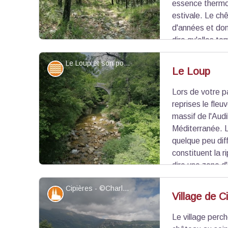
essence thermo
estivale. Le chê
d'années et don
dire qu'elles to
printemps. La chênaie peut s'accompagner d'autre
Le Loup et son pont - ©Charlotte Depardon - PNR Préalpes d'Azur
noisetier, le hêtre, formant ainsi une forêt mixte.
Eaux et rivières
Le Loup
Lors de votre p
Voir l'image en plein écran
reprises le fle
massif de l'Aud
Méditerranée. L
quelque peu diff
constituent la r
dire une zone d'
le milieu aquatique. Cet habitat constitue un mili
Cipières - ©Charlotte Depardon - PNR Préalpes d'Azur
d'espèces.
Patrimoine et histoire
Village de C
Le village perch
Voir l'image en plein écran