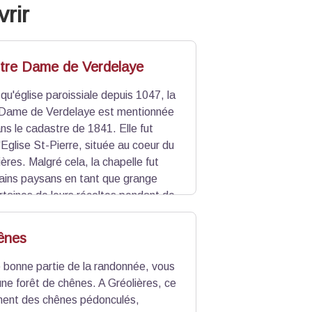
rir
tre Dame de Verdelaye
 qu'église paroissiale depuis 1047, la
 Dame de Verdelaye est mentionnée
s le cadastre de 1841. Elle fut
'Eglise St-Pierre, située au coeur du
ières. Malgré cela, la chapelle fut
rtains paysans en tant que grange
rtaines de leurs récoltes pendant de
pelle et sur le patrimoine roman des
laye
;
Podcast : Et la chapelle se
ênes
 bonne partie de la randonnée, vous
une forêt de chênes. A Gréolières, ce
ement des chênes pédonculés,