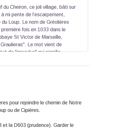
f du Cheiron, ce joli village, bâti sur
u à mi pente de l’escarpement,
e du Loup. Le nom de Gréolières
a première fois en 1033 dans le
abbaye St Victor de Marseille,
 Graulieras". Le mot vient de
ivé de "graculus" qui signifie
e Gréolières a été principalement liée
 agriculteurs développent des
du village une boulangerie, une
ières pour rejoindre le chemin de Notre
Loup ou de Cipières.
 et la D603 (prudence). Garder le