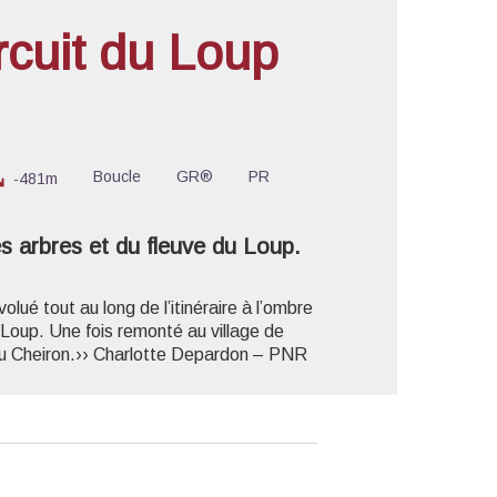
cuit du Loup
'image en plein écran
Boucle
GR®
PR
-481m
es arbres et du fleuve du Loup.
olué tout au long de l’itinéraire à l’ombre
u Loup. Une fois remonté au village de
 du Cheiron.›› Charlotte Depardon – PNR