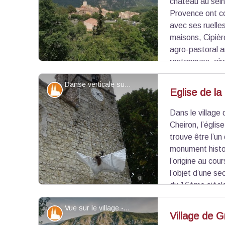
château au sein
Provence ont co
avec ses ruelle
maisons, Cipièr
agro-pastoral a
restanques, air
pouvez apercevoir le village de Gréolières et la c
Danse verticale sur l'église lors de la Fête du Parc - ©PNR Préalpes d'Azur
PNR des Préalpes d’Azur (1778m d’altitude). Au c
Patrimoine et histoire
Eglise de la
deux restaurants et une épicerie proposant des p
Dans le village 
Voir l'image en plein écran
Cheiron, l’églis
trouve être l’un 
monument histor
l’origine au cour
l’objet d’une s
du 16ème siècle
:
Eglise de la Chaire de Saint-Pierre
.
Vue sur le village - ©Ellen Teurlings - PNR Préalpes d'Azur
Patrimoine et histoire
Village de G