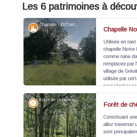
Les 6 patrimoines à découv
Chapelle - ©Charlotte Depardon - PNR Préalpes d'Azur
Patrimoine et histoire
Chapelle No
Utilisée en tant
chapelle Notre
comme ruine dan
remplacée par l
village de Gréol
utilisée par ce
pour stocker ce
nombreuses années. Pour en savoir plus sur la cha
Forêt de chênes - ©Charlotte Depardon - PNR Préalpes d'Azur
Préalpes d'Azur :
Chapelle Notre Dame de Verde
Flore
Forêt de ch
met à chanter
.
Constituant une
Voir l'image en plein écran
allez traverser 
sont principal